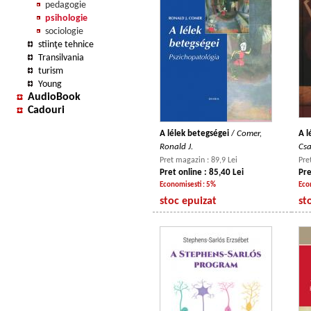
pedagogie
psihologie
sociologie
stiinţe tehnice
Transilvania
turism
Young
AudioBook
Cadouri
A lélek betegségei
/
Comer,
A l
Ronald J.
Cs
Pret magazin : 89,9 Lei
Pre
Pret online : 85,40 Lei
Pre
Economisesti : 5%
Eco
stoc epuizat
st