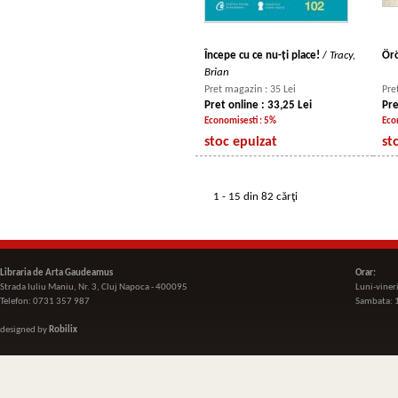
Începe cu ce nu-ți place!
/
Tracy,
Örö
Brian
Pret magazin : 35 Lei
Pre
Pret online : 33,25 Lei
Pre
Economisesti : 5%
Eco
stoc epuizat
st
1 - 15 din 82 cărţi
Libraria de Arta Gaudeamus
Orar:
Strada Iuliu Maniu, Nr. 3, Cluj Napoca - 400095
Luni-viner
Telefon: 0731 357 987
Sambata: 
designed by
Robilix