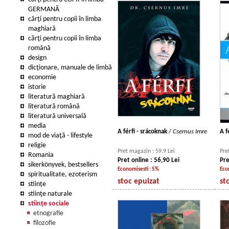
GERMANĂ
cărţi pentru copii în limba
maghiară
cărţi pentru copii în limba
română
design
dicţionare, manuale de limbă
economie
istorie
literatură maghiară
literatură română
literatură universală
media
A férfi - srácoknak
/
Csernus Imre
A f
mod de viaţă - lifestyle
religie
Pret magazin : 59,9 Lei
Pre
Romania
Pret online : 56,90 Lei
Pre
sikerkönyvek, bestsellers
Economisesti : 5%
Eco
spiritualitate, ezoterism
stoc epuizat
st
stiințe
stiinţe naturale
stiinţe sociale
etnografie
filozofie