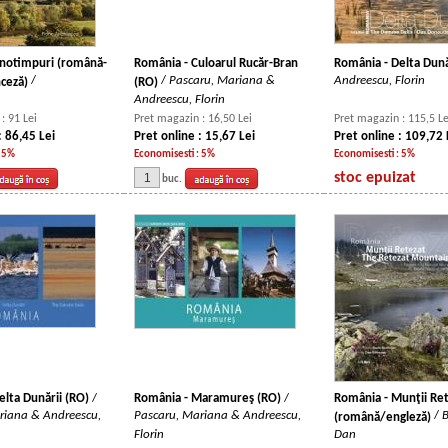
notimpuri (română-
România - Culoarul Rucăr-Bran
România - Delta Dună
/
/
Pascaru, Mariana &
Andreescu, Florin
nceză)
(RO)
Andreescu, Florin
: 91 Lei
Pret magazin : 16,50 Lei
Pret magazin : 115,5 Le
: 86,45 Lei
Pret online : 15,67 Lei
Pret online : 109,72 
: 5%
Economisesti : 5%
Economisesti : 5%
stoc epuizat
buc.
elta Dunării (RO)
/
România - Maramureş (RO)
/
România - Munţii Re
riana & Andreescu,
Pascaru, Mariana & Andreescu,
/
B
(română/engleză)
Florin
Dan