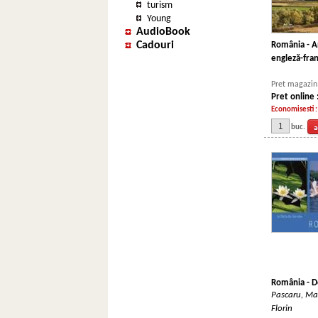
turism
Young
AudioBook
Cadouri
România - A
engleză-fra
Pret magazin 
Pret online 
Economisesti 
buc.
România - D
Pascaru, Ma
Florin