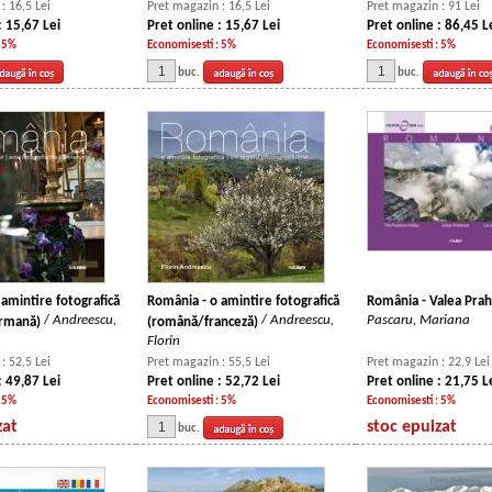
: 16,5 Lei
Pret magazin : 16,5 Lei
Pret magazin : 91 Lei
: 15,67 Lei
Pret online : 15,67 Lei
Pret online : 86,45 L
: 5%
Economisesti : 5%
Economisesti : 5%
buc.
buc.
amintire fotografică
România - o amintire fotografică
România - Valea Pra
/
Andreescu,
/
Andreescu,
Pascaru, Mariana
ermană)
(română/franceză)
Florin
: 52,5 Lei
Pret magazin : 55,5 Lei
Pret magazin : 22,9 Lei
: 49,87 Lei
Pret online : 52,72 Lei
Pret online : 21,75 L
: 5%
Economisesti : 5%
Economisesti : 5%
zat
stoc epuizat
buc.