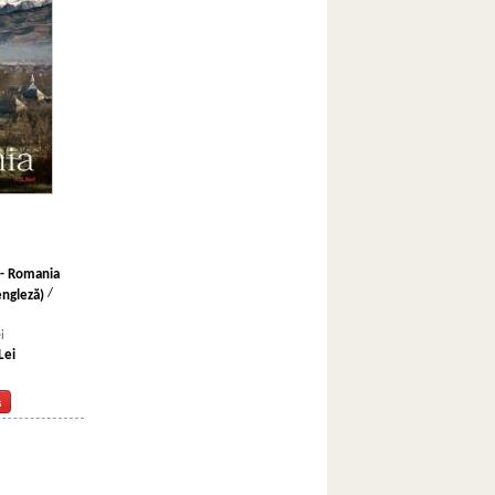
 - Romania
/
ngleză)
i
Lei