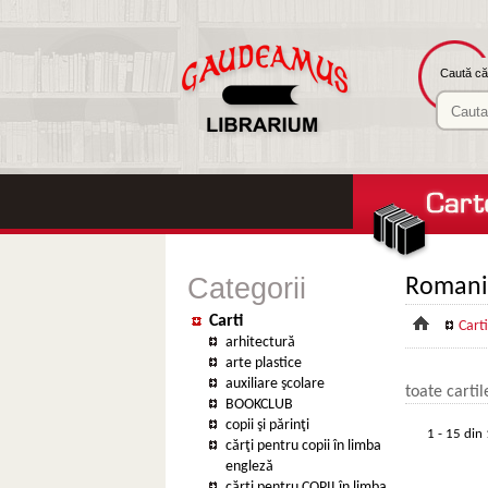
Caută căr
Categorii
Romani
Carti
Carti
arhitectură
arte plastice
auxiliare şcolare
toate carti
BOOKCLUB
copii şi părinţi
1 - 15 din 
cărţi pentru copii în limba
engleză
cărţi pentru COPII în limba