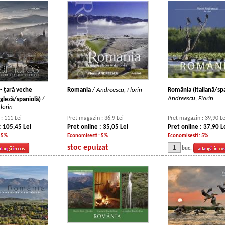
 ţară veche
Romania
/
Andreescu, Florin
România (italiană/sp
/
Andreescu, Florin
leză/spaniolă)
lorin
: 111 Lei
Pret magazin : 36,9 Lei
Pret magazin : 39,90 Le
: 105,45 Lei
Pret online : 35,05 Lei
Pret online : 37,90 L
: 5%
Economisesti : 5%
Economisesti : 5%
stoc epuizat
buc.