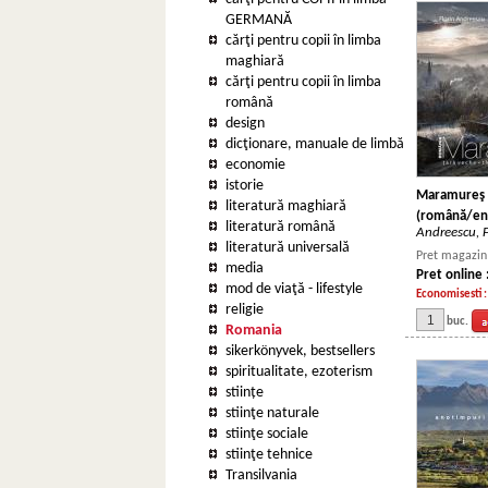
GERMANĂ
cărţi pentru copii în limba
maghiară
cărţi pentru copii în limba
română
design
dicţionare, manuale de limbă
economie
istorie
Maramureş -
literatură maghiară
(română/eng
literatură română
Andreescu, F
literatură universală
Pret magazin 
media
Pret online 
mod de viaţă - lifestyle
Economisesti 
religie
buc.
Romania
sikerkönyvek, bestsellers
spiritualitate, ezoterism
stiințe
stiinţe naturale
stiinţe sociale
stiinţe tehnice
Transilvania