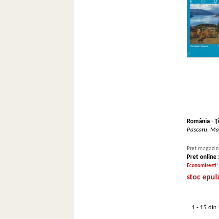
România - Ţ
Pascaru, Ma
Pret magazin 
Pret online 
Economisesti 
stoc epui
1 - 15 din 