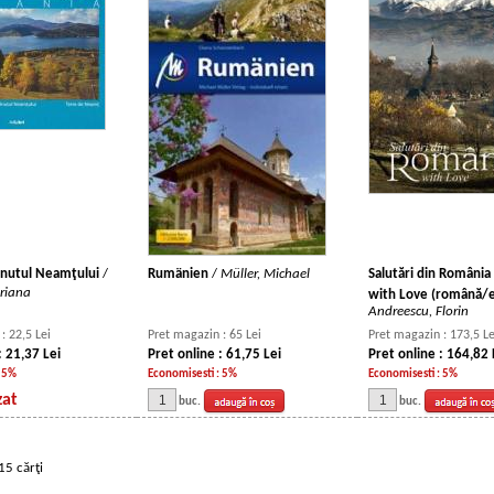
inutul Neamţului
/
Rumänien
/
Müller, Michael
Salutări din România
riana
with Love (română/e
Andreescu, Florin
: 22,5 Lei
Pret magazin : 65 Lei
Pret magazin : 173,5 Le
: 21,37 Lei
Pret online : 61,75 Lei
Pret online : 164,82 
: 5%
Economisesti : 5%
Economisesti : 5%
zat
buc.
buc.
15 cărţi