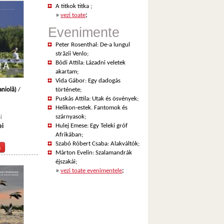
A titkok titka
;
»
;
vezi toate
Evenimente
Peter Rosenthal: De-a lungul
străzii Venlo
;
Bódi Attila: Lázadni veletek
akartam
;
Vida Gábor: Egy dadogás
aniolă)
/
története
;
Puskás Attila: Utak és ösvények
;
Helikon-estek. Fantomok és
szárnyasok
;
i
Hulej Emese: Egy Teleki gróf
ei
Afrikában
;
Szabó Róbert Csaba: Alakváltók
;
Márton Evelin: Szalamandrák
éjszakái
;
»
;
vezi toate evenimentele