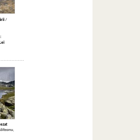
rii
/
i
Lei
tezat
ălteanu,