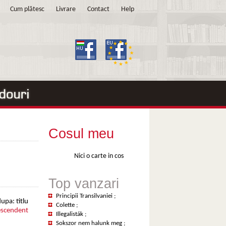
Cum plătesc
Livrare
Contact
Help
Cosul meu
Nici o carte in cos
Top vanzari
Principii Transilvaniei
;
upa: titlu
Colette
;
scendent
Illegalisták
;
Sokszor nem halunk meg
;