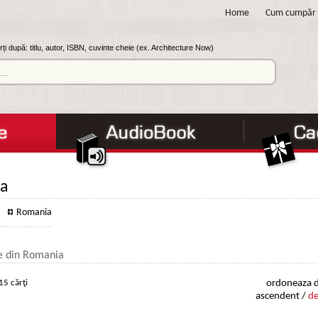
Home
Cum cumpăr
ți după: titlu, autor, ISBN, cuvinte cheie (ex. Architecture Now)
a
Romania
le din Romania
15 cărţi
ordoneaza d
ascendent /
de