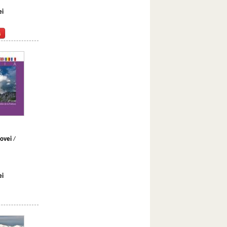
ei
hovei
/
ei