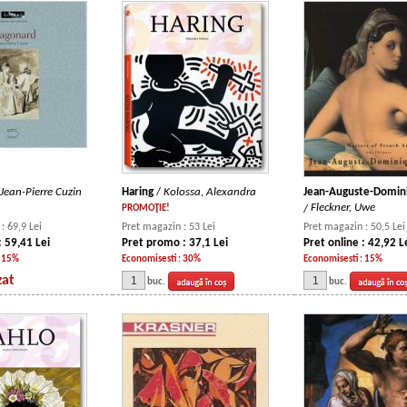
Jean-Pierre Cuzin
Haring
/
Kolossa, Alexandra
Jean-Auguste-Domini
Fleckner, Uwe
PROMOŢIE!
/
: 69,9 Lei
Pret magazin : 53 Lei
Pret magazin : 50,5 Lei
: 59,41 Lei
Pret promo : 37,1 Lei
Pret online : 42,92 L
: 15%
Economisesti : 30%
Economisesti : 15%
zat
buc.
buc.