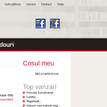
Cum plătesc
Livrare
Contact
Help
Cosul meu
Nici o carte in cos
Top vanzari
Principii Transilvaniei
;
upa: titlu
Colette
;
scendent
Illegalisták
;
Sokszor nem halunk meg
;