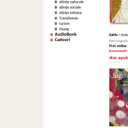
stiinţe naturale
stiinţe sociale
stiinţe tehnice
Transilvania
turism
Young
AudioBook
Kahlo
/
Kett
Cadouri
Pret magazin 
Pret online 
Economisesti 
stoc epui