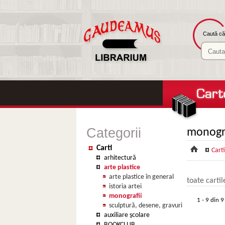
Caută căr
Categorii
monogra
Carti
Carti
arhitectură
arte plastice
arte plastice în general
toate carti
istoria artei
monografii
1 - 9 din 9
sculptură, desene, gravuri
auxiliare şcolare
BOOKCLUB