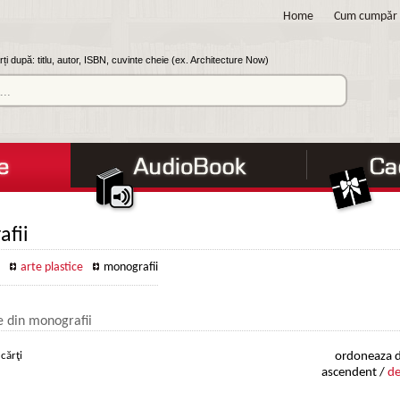
Home
Cum cumpăr
ți după: titlu, autor, ISBN, cuvinte cheie (ex. Architecture Now)
fii
arte plastice
monografii
le din monografii
 cărţi
ordoneaza d
ascendent /
de