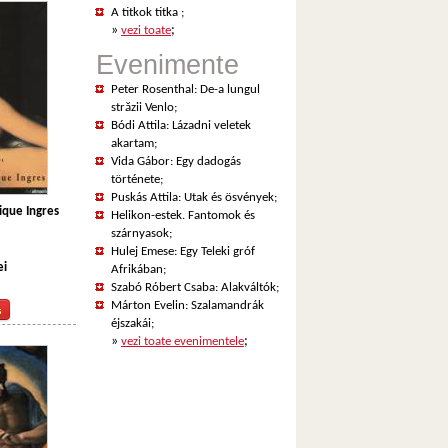
A titkok titka
;
»
;
vezi toate
Evenimente
Peter Rosenthal: De-a lungul
străzii Venlo
;
Bódi Attila: Lázadni veletek
akartam
;
Vida Gábor: Egy dadogás
története
;
Puskás Attila: Utak és ösvények
;
que Ingres
Helikon-estek. Fantomok és
szárnyasok
;
Hulej Emese: Egy Teleki gróf
ei
Afrikában
;
Szabó Róbert Csaba: Alakváltók
;
Márton Evelin: Szalamandrák
éjszakái
;
»
;
vezi toate evenimentele