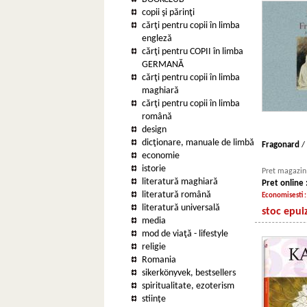
copii şi părinţi
cărţi pentru copii în limba
engleză
cărţi pentru COPII în limba
GERMANĂ
cărţi pentru copii în limba
maghiară
cărţi pentru copii în limba
română
design
dicţionare, manuale de limbă
Fragonard
/
economie
istorie
Pret magazin 
literatură maghiară
Pret online 
literatură română
Economisesti 
literatură universală
stoc epui
media
mod de viaţă - lifestyle
religie
Romania
sikerkönyvek, bestsellers
spiritualitate, ezoterism
stiințe