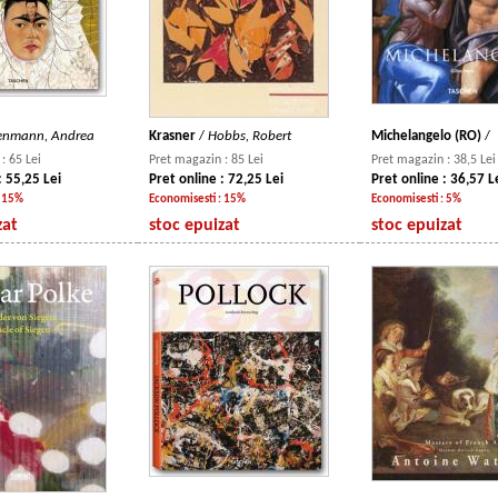
enmann, Andrea
Krasner
/
Hobbs, Robert
Michelangelo (RO)
/
: 65 Lei
Pret magazin : 85 Lei
Pret magazin : 38,5 Lei
: 55,25 Lei
Pret online : 72,25 Lei
Pret online : 36,57 L
: 15%
Economisesti : 15%
Economisesti : 5%
zat
stoc epuizat
stoc epuizat