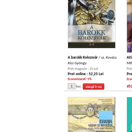
A barokk Kolozsvár
/
sz. Kovács
Atl
Kiss Gyöngy
Mi
Pret magazin : 55 Lei
Pre
Pret online : 52,25 Lei
Pre
Economisesti : 5%
Eco
st
buc.