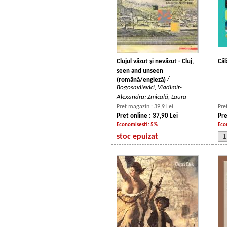
Clujul văzut și nevăzut - Cluj,
Căl
seen and unseen
/
(română/engleză)
Bogosavlievici, Vladimir-
Alexandru; Zmicală, Laura
Pret magazin : 39,9 Lei
Pre
Pret online : 37,90 Lei
Pre
Economisesti : 5%
Eco
stoc epuizat