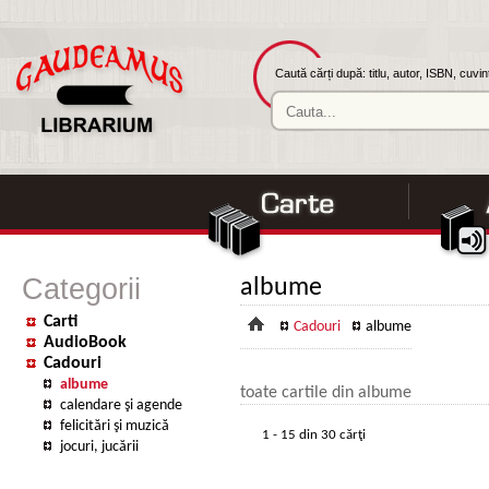
Caută cărți după: titlu, autor, ISBN, cuvi
Categorii
albume
Carti
Cadouri
albume
AudioBook
Cadouri
albume
toate cartile din albume
calendare şi agende
felicitări şi muzică
1 - 15 din 30 cărţi
jocuri, jucării