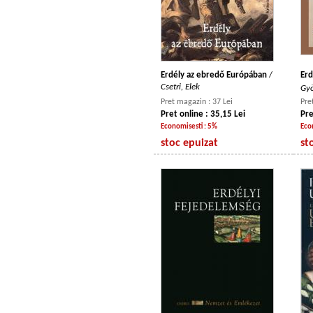
Erdély az ebredő Európában
/
Erd
Csetri, Elek
Gyö
Pret magazin : 37 Lei
Pre
Pret online : 35,15 Lei
Pre
Economisesti : 5%
Eco
stoc epuizat
st