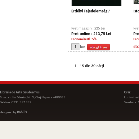
Erdélyi Fejedelemség
/
Ist
Pret magazin : 225 Lei
Pre
Pret online : 213,75 Lei
Pre
Economisesti : 5%
Eco
st
buc.
1 - 15 din 30 cărţi
Libraria de Arta Gaudeamus
Orar:
Strada Iuliu Maniu, Nr. 3, Cluj Napoca - 400095
Luni-viner
Telefon: 0731 357 987
Sambata: 
designed by
Robilix