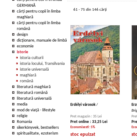
GERMANĂ
61 - 75 din 146 cărţi
cărţi pentru copii în limba
maghiară
cărţi pentru copii în limba
română
design
dicţionare, manuale de limbă
economie
istorie
istoria culturii
istoria locului, Transilvania
istorie universală
maghiară
română
literatură maghiară
literatură română
literatură universală
media
Erdélyi városok
/
Erz
mod de viaţă - lifestyle
Bri
religie
Pret magazin : 35 Lei
Pre
Romania
Pret online : 33,25 Lei
Pre
sikerkönyvek, bestsellers
Economisesti : 5%
Eco
spiritualitate, ezoterism
stoc epuizat
st