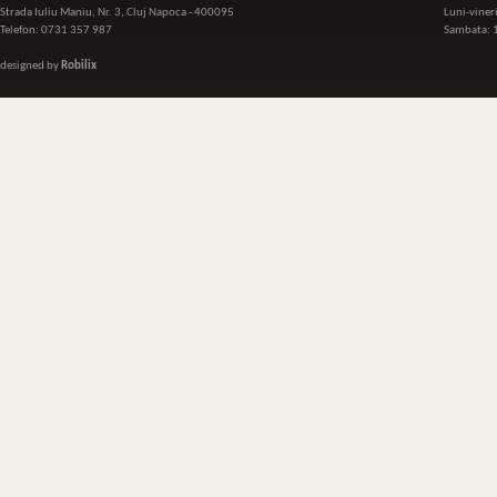
Strada Iuliu Maniu, Nr. 3, Cluj Napoca - 400095
Luni-viner
Telefon: 0731 357 987
Sambata: 
designed by
Robilix