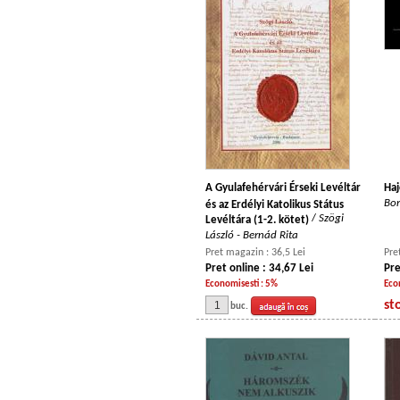
A Gyulafehérvári Érseki Levéltár
Haj
Bor
és az Erdélyi Katolikus Státus
/
Szögi
Levéltára (1-2. kötet)
László - Bernád Rita
Pret magazin : 36,5 Lei
Pre
Pret online : 34,67 Lei
Pre
Economisesti : 5%
Eco
st
buc.