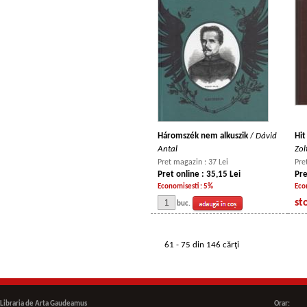
Háromszék nem alkuszik
/
Dávid
Hi
Antal
Zol
Pret magazin : 37 Lei
Pre
Pret online : 35,15 Lei
Pre
Economisesti : 5%
Eco
st
buc.
61 - 75 din 146 cărţi
Libraria de Arta Gaudeamus
Orar: