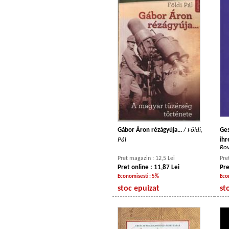
Gábor Áron rézágyúja...
/
Földi,
Ges
Pál
ihr
Rov
Pret magazin : 12,5 Lei
Pre
Pret online : 11,87 Lei
Pre
Economisesti : 5%
Eco
stoc epuizat
st