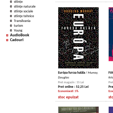
stiințe
stiinţe naturale
stiinţe sociale
stiinţe tehnice
Transilvania
turism
Young
AudioBook
Cadouri
Európa furcsa halála
/
Murray,
Föl
Douglas
Kri
Pret magazin : 55 Lei
Pre
Pret online : 52,25 Lei
Pre
Economisesti : 5%
Eco
stoc epuizat
st