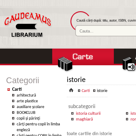
Caută cărți după: titlu, autor, ISBN, cuvi
Categorii
istorie
Carti
Carti
istorie
arhitectură
arte plastice
subcategorii
auxiliare şcolare
BOOKCLUB
istoria culturii
ist
copii şi părinţi
maghiară
ro
cărţi pentru copii în limba
engleză
toate cartile din istorie
cărţi pentru COPII în limba