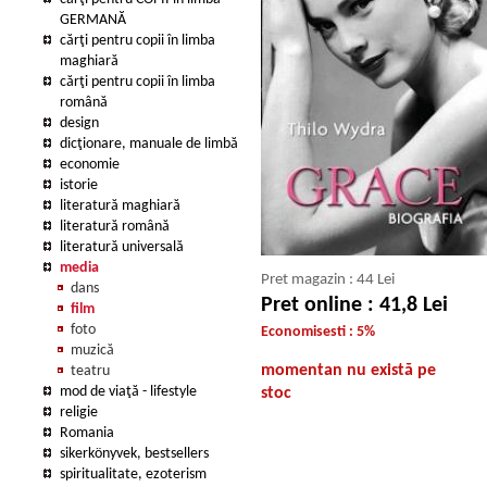
GERMANĂ
cărţi pentru copii în limba
maghiară
cărţi pentru copii în limba
română
design
dicţionare, manuale de limbă
economie
istorie
literatură maghiară
literatură română
literatură universală
media
Pret magazin : 44 Lei
dans
Pret online : 41,8 Lei
film
foto
Economisesti : 5%
muzică
momentan nu există pe
teatru
mod de viaţă - lifestyle
stoc
religie
Romania
sikerkönyvek, bestsellers
spiritualitate, ezoterism