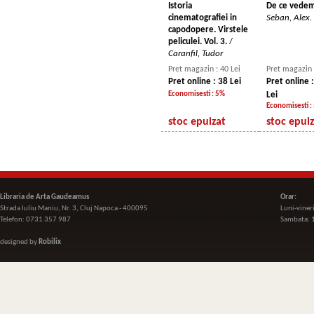
Istoria
De ce vedem
cinematografiei in
Seban, Alex.
capodopere. Virstele
peliculei. Vol. 3.
/
Caranfil, Tudor
Pret magazin : 40 Lei
Pret magazin 
Pret online : 38 Lei
Pret online 
Economisesti : 5%
Lei
Economisesti :
stoc epuizat
stoc epui
Libraria de Arta Gaudeamus
Orar:
Strada Iuliu Maniu, Nr. 3, Cluj Napoca - 400095
Luni-viner
Telefon: 0731 357 987
Sambata: 
designed by
Robilix