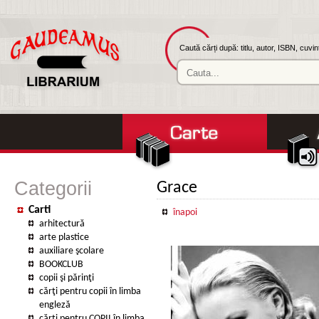
Caută cărți după: titlu, autor, ISBN, cuvi
Categorii
Grace
Carti
înapoi
arhitectură
arte plastice
auxiliare şcolare
BOOKCLUB
copii şi părinţi
cărţi pentru copii în limba
engleză
cărţi pentru COPII în limba