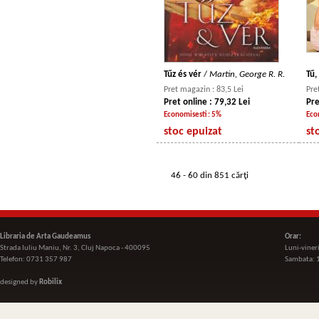
Tűz és vér
/
Martin, George R. R.
Tű,
Pret magazin : 83,5 Lei
Pre
Pret online : 79,32 Lei
Pre
Economisesti : 5%
Eco
stoc epuizat
st
46 - 60 din 851 cărţi
Libraria de Arta Gaudeamus
Orar:
Strada Iuliu Maniu, Nr. 3, Cluj Napoca - 400095
Luni-viner
Telefon: 0731 357 987
Sambata: 
designed by
Robilix