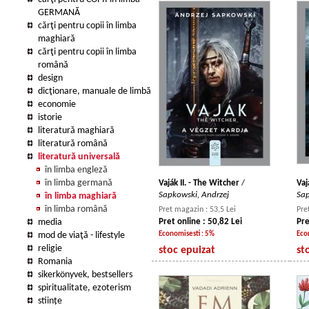
GERMANĂ
cărţi pentru copii în limba
maghiară
cărţi pentru copii în limba
română
design
dicţionare, manuale de limbă
economie
istorie
literatură maghiară
literatură română
literatură universală
în limba engleză
în limba germană
Vaják II. - The Witcher
/
Vaj
Sapkowski, Andrzej
Sap
în limba maghiară
în limba română
Pret magazin : 53,5 Lei
Pre
media
Pret online : 50,82 Lei
Pre
mod de viaţă - lifestyle
Economisesti : 5%
Eco
religie
stoc epuizat
st
Romania
sikerkönyvek, bestsellers
spiritualitate, ezoterism
stiințe