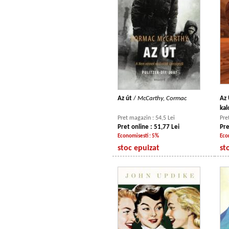
Az út
/
McCarthy, Cormac
Az 
kal
Pret magazin : 54,5 Lei
Pre
Pret online : 51,77 Lei
Pre
Economisesti : 5%
Eco
stoc epuizat
st