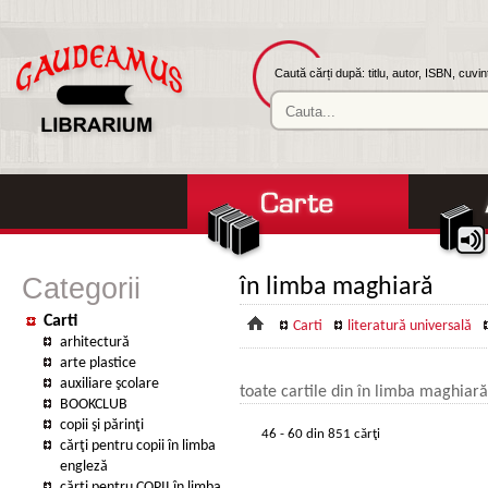
Caută cărți după: titlu, autor, ISBN, cuvi
Categorii
în limba maghiară
Carti
Carti
literatură universală
arhitectură
arte plastice
auxiliare şcolare
toate cartile din în limba maghiară
BOOKCLUB
copii şi părinţi
46 - 60 din 851 cărţi
cărţi pentru copii în limba
engleză
cărţi pentru COPII în limba