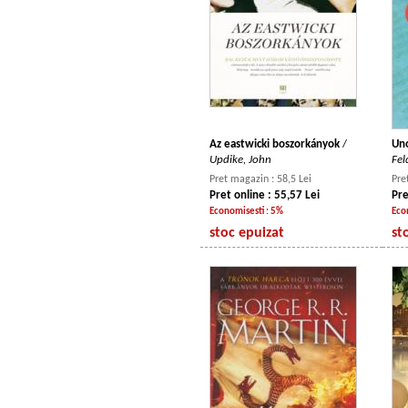
Az eastwicki boszorkányok
/
Uno
Updike, John
Fe
Pret magazin : 58,5 Lei
Pre
Pret online : 55,57 Lei
Pre
Economisesti : 5%
Eco
stoc epuizat
st