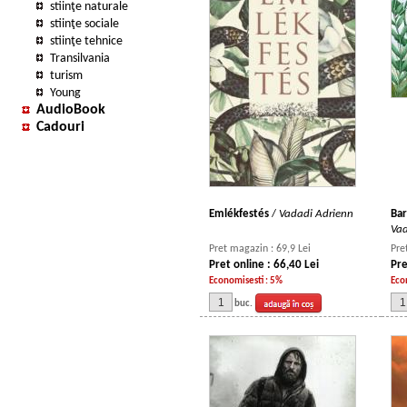
stiinţe naturale
stiinţe sociale
stiinţe tehnice
Transilvania
turism
Young
AudioBook
Cadouri
Emlékfestés
/
Vadadi Adrienn
Bar
Vad
Pret magazin : 69,9 Lei
Pre
Pret online : 66,40 Lei
Pre
Economisesti : 5%
Eco
buc.