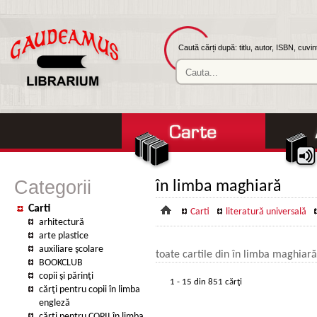
Caută cărți după: titlu, autor, ISBN, cuvi
Categorii
în limba maghiară
Carti
Carti
literatură universală
arhitectură
arte plastice
auxiliare şcolare
toate cartile din în limba maghiară
BOOKCLUB
copii şi părinţi
1 - 15 din 851 cărţi
cărţi pentru copii în limba
engleză
cărţi pentru COPII în limba