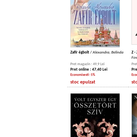
Zafír égbolt
/
Alexandra, Belinda
Z -
Fow
Pret magazin : 49,9 Lei
Pre
Pret online : 47,40 Lei
Pre
Economisesti : 5%
Eco
stoc epuizat
st