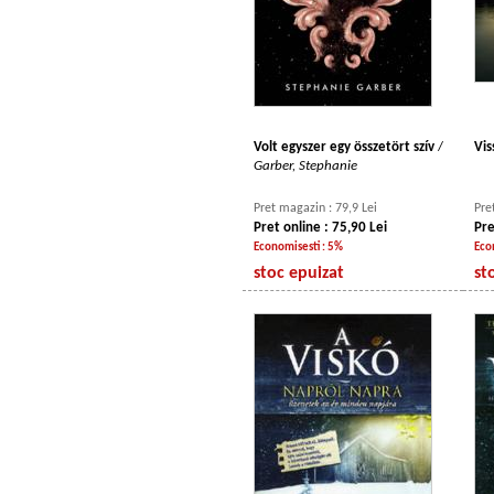
Volt egyszer egy összetört szív
/
Vis
Garber, Stephanie
Pret magazin : 79,9 Lei
Pre
Pret online : 75,90 Lei
Pre
Economisesti : 5%
Eco
stoc epuizat
st