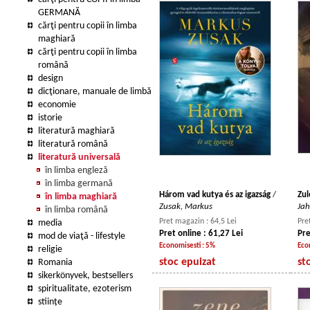
GERMANĂ
cărţi pentru copii în limba
maghiară
cărţi pentru copii în limba
română
design
dicţionare, manuale de limbă
economie
istorie
literatură maghiară
literatură română
literatură universală
în limba engleză
în limba germană
Három vad kutya és az igazság
/
Zul
în limba maghiară
Zusak, Markus
Jah
în limba română
Pret magazin : 64,5 Lei
Pre
media
Pret online : 61,27 Lei
Pre
mod de viaţă - lifestyle
Economisesti : 5%
Eco
religie
stoc epuizat
st
Romania
sikerkönyvek, bestsellers
spiritualitate, ezoterism
stiințe