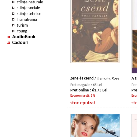
stiinţe naturale
stiinţe sociale
stiinţe tehnice
Transilvania
turism
Young
AudioBook
Cadouri
Zene és csend
/
Tremain, Rose
A z
Pret magazin : 65 Lei
Pre
Pret online : 61,75 Lei
Pre
Economisesti : 5%
Eco
stoc epuizat
st