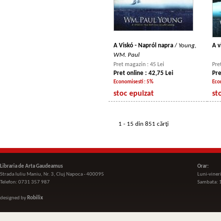
A Viskó - Napról napra
/
Young,
A v
WM. Paul
Pret magazin : 45 Lei
Pre
Pret online : 42,75 Lei
Pre
Economisesti : 5%
Eco
stoc epuizat
st
1 - 15 din 851 cărţi
Libraria de Arta Gaudeamus
Orar:
Strada Iuliu Maniu, Nr. 3, Cluj Napoca - 400095
Luni-viner
Telefon: 0731 357 987
Sambata: 
designed by
Robilix