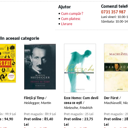
Comenzi telef
Ajutor
0731 357 987
•
Cum cumpăr?
Luni-vineri: 10.00-
•
Cum platesc
Sâmbata: 10.00-14
•
Livrare
in aceeasi categorie
Fiinţă şi Timp
/
Ecce Homo: Cum devii
Der Fürst
/
Heidegger, Martin
ceea ce eşti
/
Machiavelli, Nic
Nietzsche, Friedrich
n : 99,9 Lei
Pret magazin : 89,9 Lei
Pret magazin : 25 Lei
Pret magazin : 29
e : 94,90
Pret online : 85,40
Pret online : 23,75
Pret online : 2
Lei
Lei
Lei