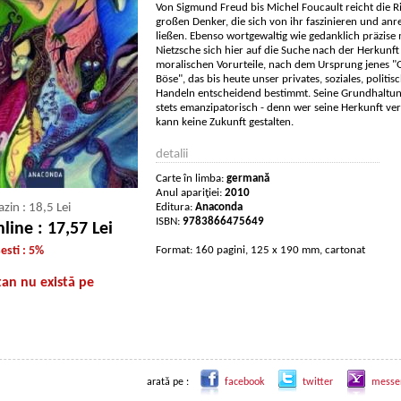
Von Sigmund Freud bis Michel Foucault reicht die R
großen Denker, die sich von ihr faszinieren und anr
ließen. Ebenso wortgewaltig wie gedanklich präzise
Nietzsche sich hier auf die Suche nach der Herkunft
moralischen Vorurteile, nach dem Ursprung jenes "
Böse", das bis heute unser privates, soziales, politis
Handeln entscheidend bestimmt. Seine Grundhaltung
stets emanzipatorisch - denn wer seine Herkunft ve
kann keine Zukunft gestalten.
detalii
Carte în limba:
germană
Anul apariţiei:
2010
zin : 18,5 Lei
Editura:
Anaconda
ISBN:
9783866475649
line : 17,57 Lei
sti : 5%
Format: 160 pagini, 125 x 190 mm, cartonat
n nu există pe
arată pe :
facebook
twitter
messe