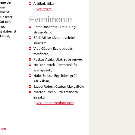
iege der
A titkok titka
;
egen
»
;
vezi toate
 macht
 unserer
Evenimente
Gut und
ches
Peter Rosenthal: De-a lungul
 dabei ist
străzii Venlo
;
rkennt,
Bódi Attila: Lázadni veletek
akartam
;
Vida Gábor: Egy dadogás
története
;
Puskás Attila: Utak és ösvények
;
Helikon-estek. Fantomok és
szárnyasok
;
Hulej Emese: Egy Teleki gróf
Afrikában
;
Szabó Róbert Csaba: Alakváltók
;
Márton Evelin: Szalamandrák
éjszakái
;
»
;
vezi toate evenimentele
nger