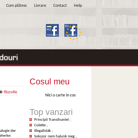
Cum plătesc
Livrare
Contact
Help
Cosul meu
filozofie
Nici o carte in cos
Top vanzari
Principii Transilvaniei
;
Colette
;
ealogie der
Illegalisták
;
 Werke:
Sokszor nem halunk meg
;