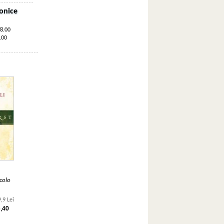
onice
18.00
.00
colo
,9 Lei
8,40