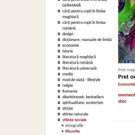
GERMANĂ
cărţi pentru copii în limba
maghiară
cărţi pentru copii în limba
română
design
dicţionare, manuale de limbă
economie
istorie
literatură maghiară
literatură română
literatură universală
Pret maga
media
Pret on
mod de viaţă - lifestyle
Economise
religie
Romania
momenta
sikerkönyvek, bestsellers
stoc
spiritualitate, ezoterism
stiințe
stiinţe naturale
stiinţe sociale
etnografie
filozofie