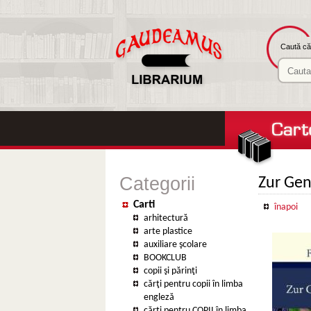
Caută căr
Categorii
Zur Gen
Carti
înapoi
arhitectură
arte plastice
auxiliare şcolare
BOOKCLUB
copii şi părinţi
cărţi pentru copii în limba
engleză
cărţi pentru COPII în limba