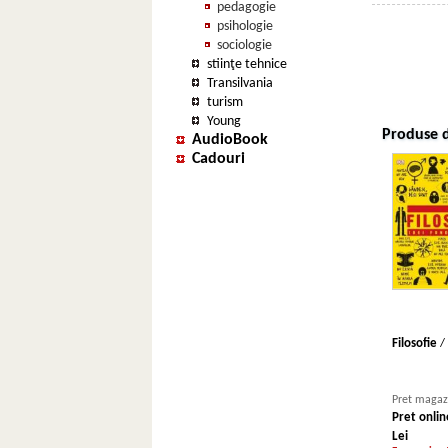
pedagogie
psihologie
sociologie
stiinţe tehnice
Transilvania
turism
Young
Produse d
AudioBook
Cadouri
Filosofie
/
Pret magazi
Pret onlin
Lei