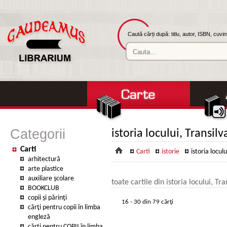
Caută cărți după: titlu, autor, ISBN, cuvi
Categorii
istoria locului, Transilv
Carti
Carti
istorie
istoria loculu
arhitectură
arte plastice
auxiliare şcolare
toate cartile din istoria locului, Tra
BOOKCLUB
copii şi părinţi
16 - 30 din 79 cărţi
cărţi pentru copii în limba
engleză
cărţi pentru COPII în limba