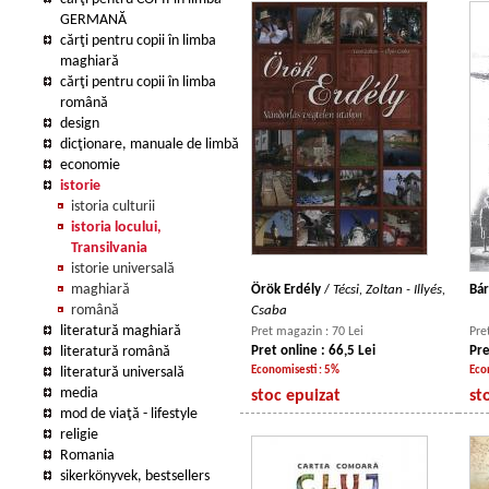
GERMANĂ
cărţi pentru copii în limba
maghiară
cărţi pentru copii în limba
română
design
dicţionare, manuale de limbă
economie
istorie
istoria culturii
istoria locului,
Transilvania
istorie universală
maghiară
Örök Erdély
/
Técsi, Zoltan - Illyés,
Bár
română
Csaba
literatură maghiară
Pret magazin : 70 Lei
Pre
literatură română
Pret online : 66,5 Lei
Pre
literatură universală
Economisesti : 5%
Eco
media
stoc epuizat
st
mod de viaţă - lifestyle
religie
Romania
sikerkönyvek, bestsellers