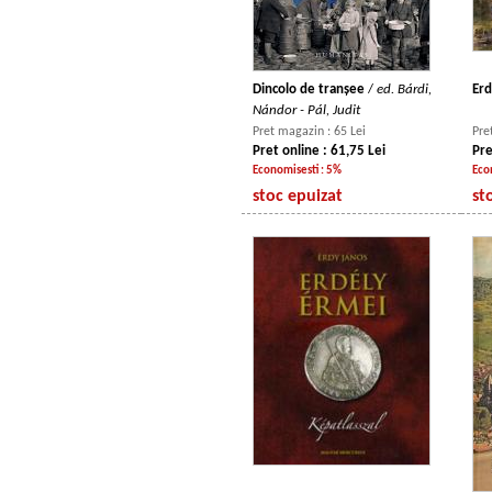
Dincolo de tranșee
/
ed. Bárdi,
Erd
Nándor - Pál, Judit
Pret magazin : 65 Lei
Pre
Pret online : 61,75 Lei
Pre
Economisesti : 5%
Eco
stoc epuizat
st