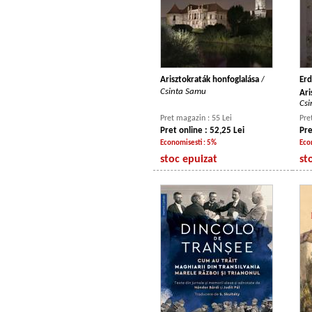
Arisztokraták honfoglalása
/
Erd
Csinta Samu
Ari
Csi
Pret magazin : 55 Lei
Pre
Pret online : 52,25 Lei
Pre
Economisesti : 5%
Eco
stoc epuizat
st