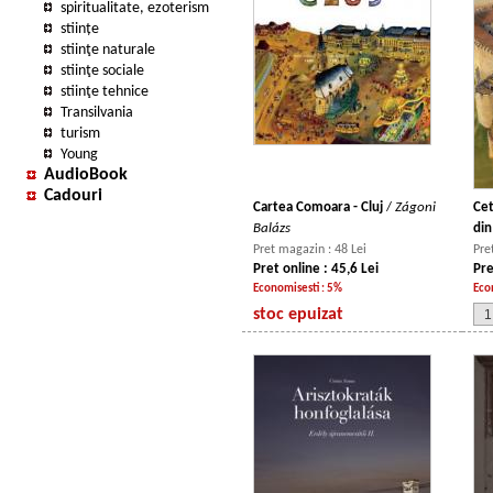
spiritualitate, ezoterism
stiințe
stiinţe naturale
stiinţe sociale
stiinţe tehnice
Transilvania
turism
Young
AudioBook
Cadouri
Cartea Comoara - Cluj
/
Zágoni
Cet
Balázs
di
Pret magazin : 48 Lei
Pre
Pret online : 45,6 Lei
Pre
Economisesti : 5%
Eco
stoc epuizat