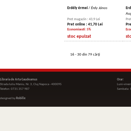
Erdély érmei
/
Érdy János
Erd
Aug
Pret magazin : 43,9 Lei
Pre
Pret online : 41,70 Lei
Pre
Economisesti : 5%
Eco
stoc epuizat
st
16 - 30 din 79 cărţi
Libraria de Arta Gaudeamus
Orar:
Strada Iuliu Maniu, Nr. 3, Cluj Napoca - 400095
Luni-viner
Telefon: 0731 357 987
Sambata: 
designed by
Robilix