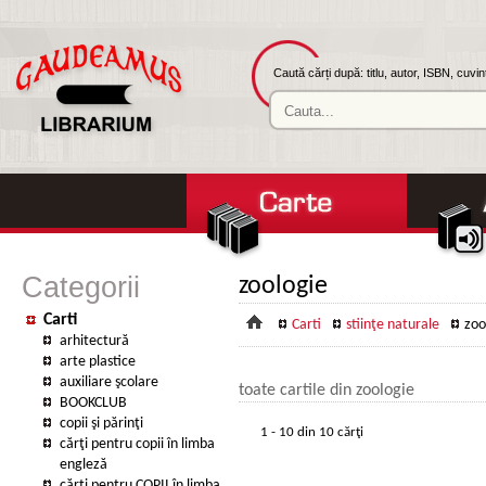
Caută cărți după: titlu, autor, ISBN, cuvi
Categorii
zoologie
Carti
Carti
stiinţe naturale
zoo
arhitectură
arte plastice
auxiliare şcolare
toate cartile din zoologie
BOOKCLUB
copii şi părinţi
1 - 10 din 10 cărţi
cărţi pentru copii în limba
engleză
cărţi pentru COPII în limba