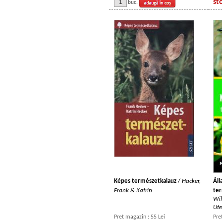
st
buc.
Képes természetkalauz
/
Hacker,
Áll
Frank & Katrin
te
Wil
Ute
Pret magazin : 55 Lei
Pre