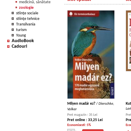
medicină, sănătate
zoologie
stiinţe sociale
stiinţe tehnice
Transilvania
turism
Young
AudioBook
Cadouri
Milyen madár ez?
/
Dierschke,
Kut
Lar
Volker
Pret magazin : 35 Lei
Pre
Pret online : 33,25 Lei
Pre
Economisesti : 5%
Eco