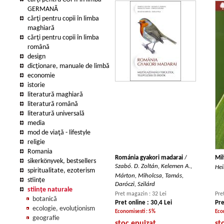
GERMANĂ
cărţi pentru copii în limba
maghiară
cărţi pentru copii în limba
română
design
dicţionare, manuale de limbă
economie
istorie
literatură maghiară
literatură română
literatură universală
media
mod de viaţă - lifestyle
religie
Romania
Románia gyakori madarai
/
Mil
sikerkönyvek, bestsellers
Szabó. D. Zoltán, Kelemen A.,
Hei
spiritualitate, ezoterism
Márton, Miholcsa, Tamás,
stiințe
Daróczi, Szilárd
stiinţe naturale
Pret magazin : 32 Lei
Pre
botanică
Pret online : 30,4 Lei
Pre
ecologie, evoluţionism
Economisesti : 5%
Eco
geografie
stoc epuizat
st