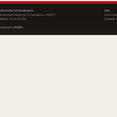
Libraria de Arta Gaudeamus
Orar:
Strada Iuliu Maniu, Nr. 3, Cluj Napoca - 400095
Luni-viner
Telefon: 0731 357 987
Sambata: 
designed by
Robilix