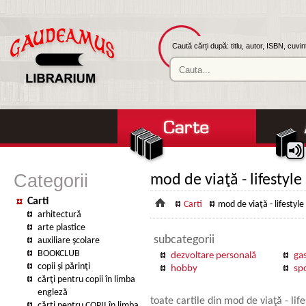
Caută cărți după: titlu, autor, ISBN, cuvi
Categorii
mod de viaţă - lifestyle
Carti
Carti
mod de viaţă - lifestyle
arhitectură
arte plastice
subcategorii
auxiliare şcolare
BOOKCLUB
dezvoltare personală
ga
copii şi părinţi
hobby
sp
cărţi pentru copii în limba
engleză
toate cartile din mod de viaţă - life
cărţi pentru COPII în limba