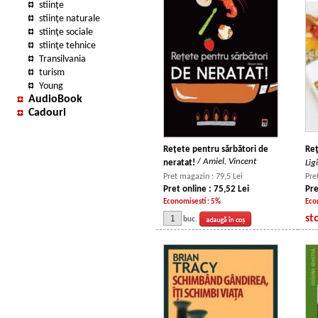
stiințe
stiinţe naturale
stiinţe sociale
stiinţe tehnice
Transilvania
turism
Young
AudioBook
Cadouri
Rețete pentru sărbători de
Reţ
/
Amiel, Vincent
neratat!
Lig
Pret magazin : 79,5 Lei
Pre
Pret online : 75,52 Lei
Pre
Economisesti : 5%
Eco
st
buc.