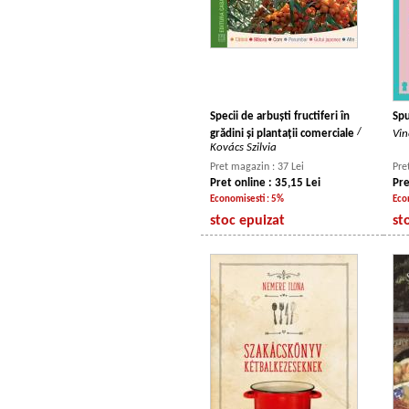
Specii de arbuști fructiferi în
Spu
/
grădini și plantații comerciale
Vin
Kovács Szilvia
Pret magazin : 37 Lei
Pre
Pret online : 35,15 Lei
Pre
Economisesti : 5%
Eco
stoc epuizat
st