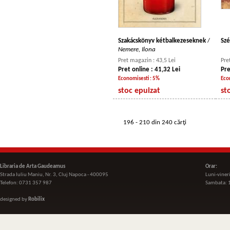
Szakácskönyv kétbalkezeseknek
/
Szé
Nemere, Ilona
Pret magazin : 43,5 Lei
Pre
Pret online : 41,32 Lei
Pre
Economisesti : 5%
Eco
stoc epuizat
st
196 - 210 din 240 cărţi
Libraria de Arta Gaudeamus
Orar:
Strada Iuliu Maniu, Nr. 3, Cluj Napoca - 400095
Luni-viner
Telefon: 0731 357 987
Sambata: 
designed by
Robilix