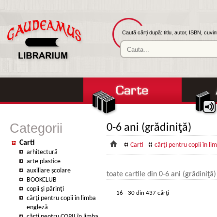
Caută cărți după: titlu, autor, ISBN, cuvi
Categorii
0-6 ani (grădiniţă)
Carti
Carti
cărţi pentru copii în l
arhitectură
arte plastice
auxiliare şcolare
toate cartile din 0-6 ani (grădiniţă)
BOOKCLUB
copii şi părinţi
16 - 30 din 437 cărţi
cărţi pentru copii în limba
engleză
cărţi pentru COPII în limba