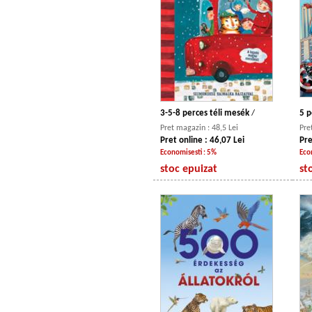
3-5-8 perces téli mesék
/
5 p
Pret magazin : 48,5 Lei
Pre
Pret online : 46,07 Lei
Pre
Economisesti : 5%
Eco
stoc epuizat
st