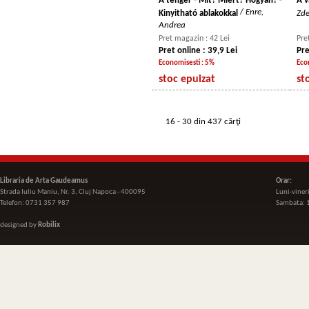
A tenger - Mit? Miért? Hogyan? -
A v
/
Enre,
Kinyitható ablakokkal
Zde
Andrea
Pret magazin : 42 Lei
Pre
Pret online : 39,9 Lei
Pre
Economisesti : 5%
Eco
stoc epuizat
st
16 - 30 din 437 cărţi
Libraria de Arta Gaudeamus
Orar:
Strada Iuliu Maniu, Nr. 3, Cluj Napoca - 400095
Luni-viner
Telefon: 0731 357 987
Sambata: 
designed by
Robilix