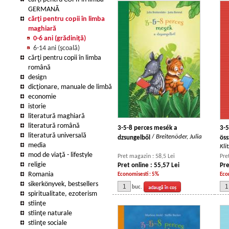
GERMANĂ
cărţi pentru copii în limba
maghiară
0-6 ani (grădiniţă)
6-14 ani (şcoală)
cărţi pentru copii în limba
română
design
dicţionare, manuale de limbă
economie
istorie
literatură maghiară
literatură română
3-5-8 perces mesék a
3-5
literatură universală
/
Breitenöder, Julia
dzsungelből
ös
media
Kli
mod de viaţă - lifestyle
Pret magazin : 58,5 Lei
Pre
religie
Pret online : 55,57 Lei
Pre
Romania
Economisesti : 5%
Eco
sikerkönyvek, bestsellers
buc.
spiritualitate, ezoterism
stiințe
stiinţe naturale
stiinţe sociale