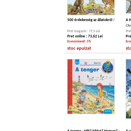
500 érdekesség az állatokról
/
A H
Chr
Pret magazin : 77,5 Lei
Pre
Pret online : 73,62 Lei
Pre
Economisesti : 5%
Eco
stoc epuizat
st