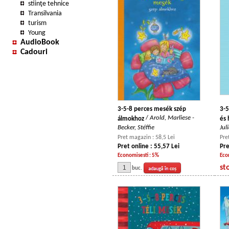
stiinţe tehnice
Transilvania
turism
Young
AudioBook
Cadouri
3-5-8 perces mesék szép
3-5
/
Arold, Marliese -
álmokhoz
és 
Becker, Stéffie
Jul
Pret magazin : 58,5 Lei
Pre
Pret online : 55,57 Lei
Pre
Economisesti : 5%
Eco
st
buc.