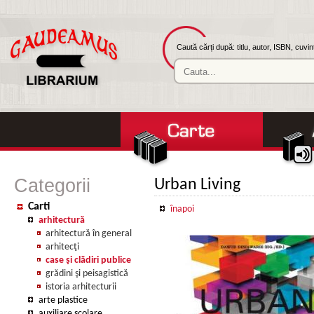
Caută cărți după: titlu, autor, ISBN, cuvi
Categorii
Urban Living
Carti
înapoi
arhitectură
arhitectură în general
arhitecţi
case şi clădiri publice
grădini şi peisagistică
istoria arhitecturii
arte plastice
auxiliare şcolare