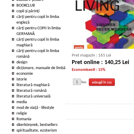
BOOKCLUB
copii şi părinţi
cărţi pentru copii în limba
engleză
cărţi pentru COPII în limba
GERMANĂ
cărţi pentru copii în limba
maghiară
cărţi pentru copii în limba
Pret magazin : 165 Lei
română
Pret online : 140,25 Lei
design
dicţionare, manuale de limbă
Economisesti : 15%
economie
istorie
buc.
literatură maghiară
literatură română
literatură universală
media
mod de viaţă - lifestyle
religie
Romania
sikerkönyvek, bestsellers
spiritualitate, ezoterism