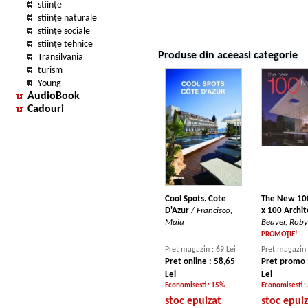
stiințe
stiinţe naturale
stiinţe sociale
stiinţe tehnice
Produse din aceeasi categorie
Transilvania
turism
Young
AudioBook
Cadouri
Cool Spots. Cote
The New 10
D'Azur
/
Francisco,
x 100 Archit
Maia
Beaver, Rob
PROMOŢIE!
Pret magazin : 69 Lei
Pret magazin 
Pret online : 58,65
Pret promo 
Lei
Lei
Economisesti : 15%
Economisesti :
stoc epuizat
stoc epui