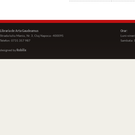
Libraria de Arta Gaudeamus
Orar:
Strada Iuliu Maniu, Nr. 3, Cluj Napoca - 400095
Luni-viner
Telefon: 0731 357 987
Sambata: 
designed by
Robilix