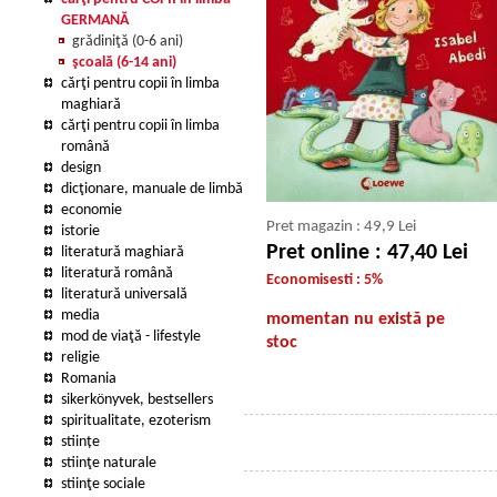
GERMANĂ
grădiniţă (0-6 ani)
şcoală (6-14 ani)
cărţi pentru copii în limba
maghiară
cărţi pentru copii în limba
română
design
dicţionare, manuale de limbă
economie
Pret magazin : 49,9 Lei
istorie
Pret online : 47,40 Lei
literatură maghiară
literatură română
Economisesti : 5%
literatură universală
media
momentan nu există pe
mod de viaţă - lifestyle
stoc
religie
Romania
sikerkönyvek, bestsellers
spiritualitate, ezoterism
stiințe
stiinţe naturale
stiinţe sociale