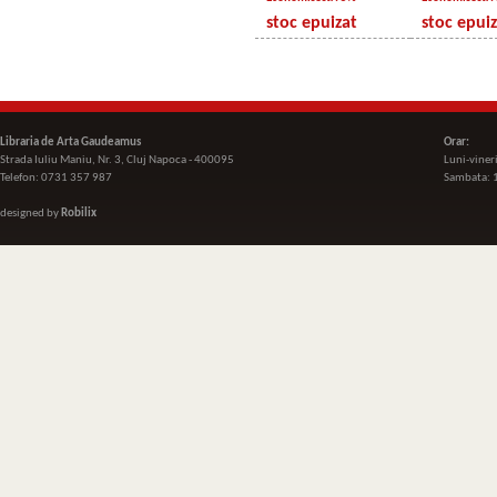
stoc epuizat
stoc epui
Libraria de Arta Gaudeamus
Orar:
Strada Iuliu Maniu, Nr. 3, Cluj Napoca - 400095
Luni-viner
Telefon: 0731 357 987
Sambata: 
designed by
Robilix