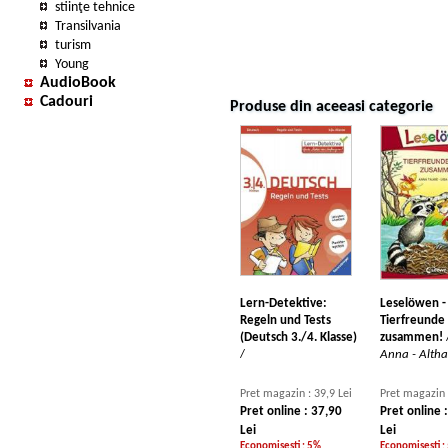
stiinţe tehnice
Transilvania
turism
Young
AudioBook
Cadouri
Produse din aceeasi categorie
Lern-Detektive:
Leselöwen -
Regeln und Tests
Tierfreunde
(Deutsch 3./4. Klasse)
zusammen!
/
Anna - Altha
Pret magazin : 39,9 Lei
Pret magazin 
Pret online : 37,90
Pret online 
Lei
Lei
Economisesti : 5%
Economisesti :