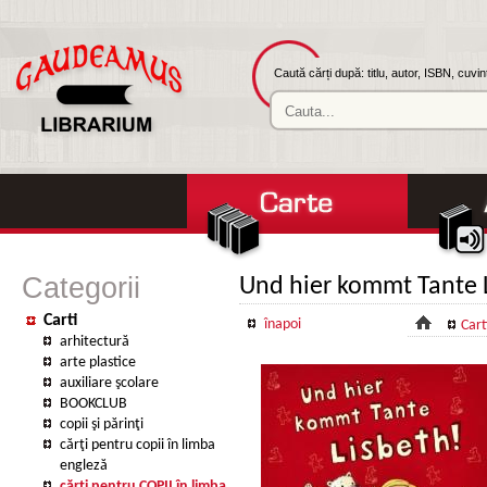
Caută cărți după: titlu, autor, ISBN, cuvi
Categorii
Und hier kommt Tante 
Carti
înapoi
Cart
arhitectură
arte plastice
auxiliare şcolare
BOOKCLUB
copii şi părinţi
cărţi pentru copii în limba
engleză
cărţi pentru COPII în limba