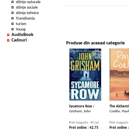
stiinţe naturale
stiinţe sociale
stiinţe tehnice
Transilvania
turism
Young
AudioBook
Cadouri
Produse din aceeasi categorie
Sycamore Row
/
The Alchemi
Grisham, John
Coelho, Pau
Pret magazin : 45 Lei
Pret magazin 
Pret online : 42,75
Pret online 