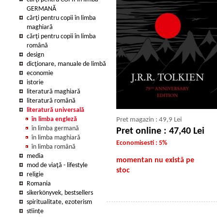
GERMANĂ
cărţi pentru copii în limba
maghiară
cărţi pentru copii în limba
română
design
dicţionare, manuale de limbă
economie
istorie
literatură maghiară
literatură română
literatură universală
în limba engleză
Pret magazin : 49,9 Lei
în limba germană
Pret online : 47,40 Lei
în limba maghiară
Economisesti : 5%
în limba română
media
momentan nu există pe
mod de viaţă - lifestyle
stoc
religie
Romania
sikerkönyvek, bestsellers
spiritualitate, ezoterism
stiințe