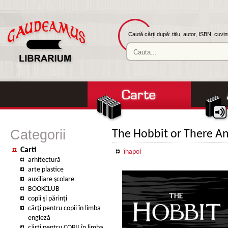
Caută cărți după: titlu, autor, ISBN, cuvi
Categorii
The Hobbit or There A
Carti
înapoi
arhitectură
arte plastice
auxiliare şcolare
BOOKCLUB
copii şi părinţi
cărţi pentru copii în limba
engleză
cărţi pentru COPII în limba