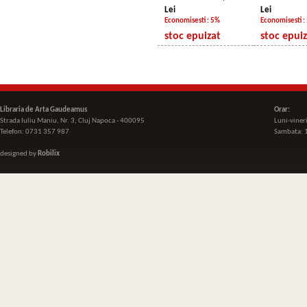
Lei
Lei
Economisesti : 5%
Economisesti :
stoc epuizat
stoc epui
Libraria de Arta Gaudeamus
Orar:
Strada Iuliu Maniu, Nr. 3, Cluj Napoca - 400095
Luni-viner
Telefon: 0731 357 987
Sambata: 
designed by
Robilix