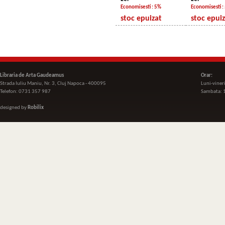
Economisesti : 5%
Economisesti :
stoc epuizat
stoc epui
Libraria de Arta Gaudeamus
Orar:
Strada Iuliu Maniu, Nr. 3, Cluj Napoca - 400095
Luni-viner
Telefon: 0731 357 987
Sambata: 
designed by
Robilix