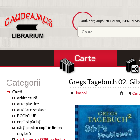
Caută cărți după: titlu, autor, ISBN, cuvi
Categorii
Gregs Tagebuch 02. Gib
Carti
înapoi
Cart
arhitectură
arte plastice
auxiliare şcolare
BOOKCLUB
copii şi părinţi
cărţi pentru copii în limba
engleză
cărţi pentru COPII în limba