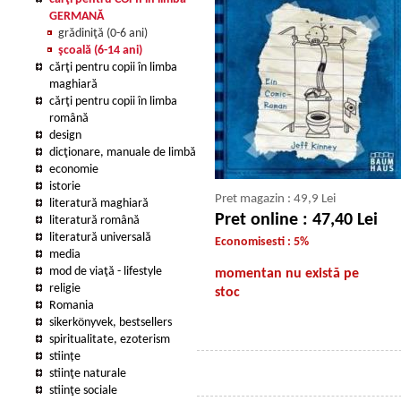
GERMANĂ
grădiniţă (0-6 ani)
şcoală (6-14 ani)
cărţi pentru copii în limba
maghiară
cărţi pentru copii în limba
română
design
dicţionare, manuale de limbă
economie
istorie
Pret magazin : 49,9 Lei
literatură maghiară
Pret online : 47,40 Lei
literatură română
literatură universală
Economisesti : 5%
media
mod de viaţă - lifestyle
momentan nu există pe
religie
stoc
Romania
sikerkönyvek, bestsellers
spiritualitate, ezoterism
stiințe
stiinţe naturale
stiinţe sociale