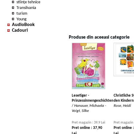
stiinţe tehnice
Transilvania
turism
Young
AudioBook
Cadouri
Produse din aceeasi categorie
Lesetiger -
Christliche 
Prinzessinnengeschichten
den Kindern
/
Hanauer, Michaela -
Rose, Heidi
Voigt, Silke
Pret magazin : 39,9 Lei
Pret magazin 
Pret online : 37,90
Pret online 
Lei
Lei