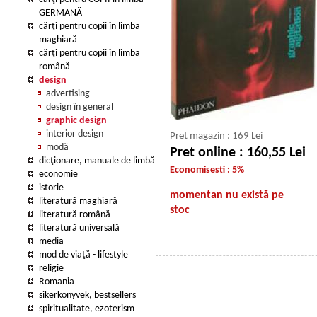
GERMANĂ
cărţi pentru copii în limba
maghiară
cărţi pentru copii în limba
română
design
advertising
design în general
graphic design
interior design
Pret magazin : 169 Lei
modă
Pret online : 160,55 Lei
dicţionare, manuale de limbă
Economisesti : 5%
economie
istorie
momentan nu există pe
literatură maghiară
stoc
literatură română
literatură universală
media
mod de viaţă - lifestyle
religie
Romania
sikerkönyvek, bestsellers
spiritualitate, ezoterism