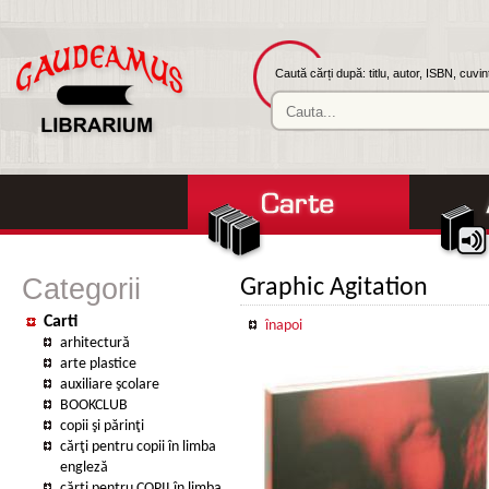
Caută cărți după: titlu, autor, ISBN, cuvi
Categorii
Graphic Agitation
Carti
înapoi
arhitectură
arte plastice
auxiliare şcolare
BOOKCLUB
copii şi părinţi
cărţi pentru copii în limba
engleză
cărţi pentru COPII în limba