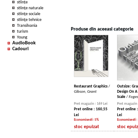
stiințe
stiinţe naturale
stiinţe sociale
stiinţe tehnice
Transilvania
Produse din aceeasi categorie
turism
Young
AudioBook
Cadouri
Restaurant Graphics
/
Outsize: Gra
Gibson, Grant
Design On A
Scale
/
Foges
Pret magazin : 169 Lei
Pret magazin 
Pret online : 160,55
Pret online 
Lei
Lei
Economisesti : 5%
Economisesti :
stoc epuizat
stoc epui