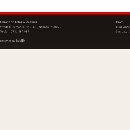
Libraria de Arta Gaudeamus
Orar:
Strada Iuliu Maniu, Nr. 3, Cluj Napoca - 400095
Luni-viner
Telefon: 0731 357 987
Sambata: 
designed by
Robilix