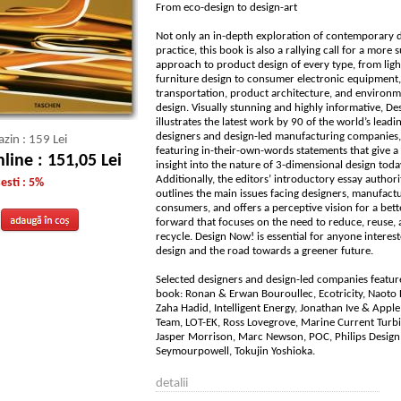
From eco-design to design-art
Not only an in-depth exploration of contemporary 
practice, this book is also a rallying call for a more 
approach to product design of every type, from lig
furniture design to consumer electronic equipment,
transportation, product architecture, and environm
design. Visually stunning and highly informative, D
illustrates the latest work by 90 of the world’s leadi
designers and design-led manufacturing companies,
zin : 159 Lei
featuring in-their-own-words statements that give a
line : 151,05 Lei
insight into the nature of 3-dimensional design toda
Additionally, the editors’ introductory essay authori
sti : 5%
outlines the main issues facing designers, manufact
consumers, and offers a perceptive vision for a bet
forward that focuses on the need to reduce, reuse,
recycle. Design Now! is essential for anyone interest
design and the road towards a greener future.
Selected designers and design-led companies featur
book: Ronan & Erwan Bouroullec, Ecotricity, Naoto
Zaha Hadid, Intelligent Energy, Jonathan Ive & Appl
Team, LOT-EK, Ross Lovegrove, Marine Current Turbi
Jasper Morrison, Marc Newson, POC, Philips Design
Seymourpowell, Tokujin Yoshioka.
detalii