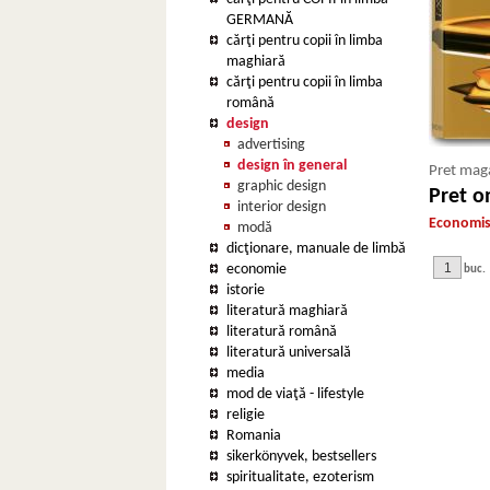
GERMANĂ
cărţi pentru copii în limba
maghiară
cărţi pentru copii în limba
română
design
advertising
design în general
Pret maga
graphic design
Pret on
interior design
Economise
modă
dicţionare, manuale de limbă
economie
buc.
istorie
literatură maghiară
literatură română
literatură universală
media
mod de viaţă - lifestyle
religie
Romania
sikerkönyvek, bestsellers
spiritualitate, ezoterism