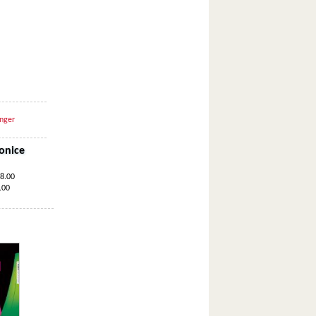
nger
onice
18.00
.00