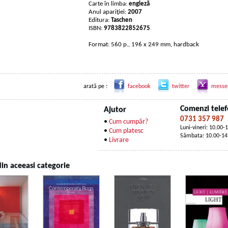
Carte în limba:
engleză
Anul apariţiei:
2007
Editura:
Taschen
ISBN:
9783822852675
Format: 560 p., 196 x 249 mm, hardback
arată pe :
facebook
twitter
messe
Comenzi telef
Ajutor
0731 357 987
•
Cum cumpăr?
Luni-vineri: 10.00-
•
Cum platesc
Sâmbata: 10.00-14
•
Livrare
in aceeasi categorie