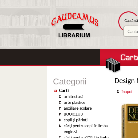
Caută căr
Categorii
Design
Carti
înapoi
arhitectură
arte plastice
auxiliare şcolare
BOOKCLUB
copii şi părinţi
cărţi pentru copii în limba
engleză
cărţi pentru COPII în limba