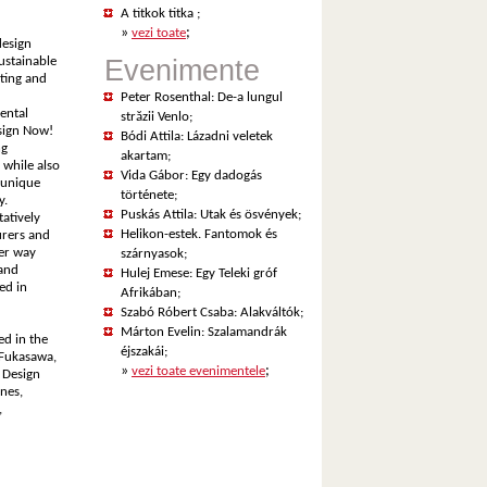
A titkok titka
;
»
;
vezi toate
design
sustainable
Evenimente
hting and
Peter Rosenthal: De-a lungul
ental
străzii Venlo
;
esign Now!
Bódi Attila: Lázadni veletek
ng
akartam
;
 while also
Vida Gábor: Egy dadogás
 unique
története
;
y.
Puskás Attila: Utak és ösvények
;
tatively
Helikon-estek. Fantomok és
urers and
ter way
szárnyasok
;
 and
Hulej Emese: Egy Teleki gróf
ed in
Afrikában
;
Szabó Róbert Csaba: Alakváltók
;
Márton Evelin: Szalamandrák
ed in the
éjszakái
;
 Fukasawa,
»
;
vezi toate evenimentele
e Design
nes,
,