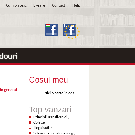
Cum plătesc
Livrare
Contact
Help
Cosul meu
 în general
Nici o carte in cos
Top vanzari
Principii Transilvaniei
;
Colette
;
Illegalisták
;
Sokszor nem halunk meg
;