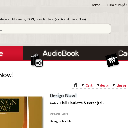
Home
Cum cumpăr
ți după: titlu, autor, ISBN, cuvinte cheie (ex. Architecture Now)
 Now!
Carti
design
design
Design Now!
Autor:
Fiell, Charlotte & Peter (Ed.)
prezentare
Designs for life