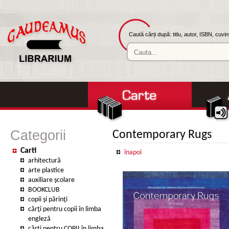
Caută cărți după: titlu, autor, ISBN, cuvi
Categorii
Contemporary Rugs
Carti
înapoi
arhitectură
arte plastice
auxiliare şcolare
BOOKCLUB
copii şi părinţi
cărţi pentru copii în limba
engleză
cărţi pentru COPII în limba