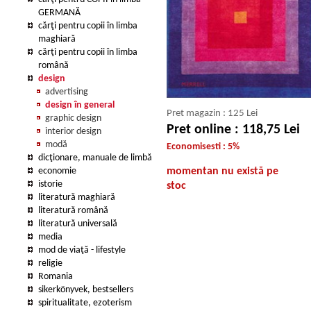
GERMANĂ
cărţi pentru copii în limba
maghiară
cărţi pentru copii în limba
română
design
advertising
design în general
Pret magazin : 125 Lei
graphic design
Pret online : 118,75 Lei
interior design
modă
Economisesti : 5%
dicţionare, manuale de limbă
economie
momentan nu există pe
istorie
stoc
literatură maghiară
literatură română
literatură universală
media
mod de viaţă - lifestyle
religie
Romania
sikerkönyvek, bestsellers
spiritualitate, ezoterism