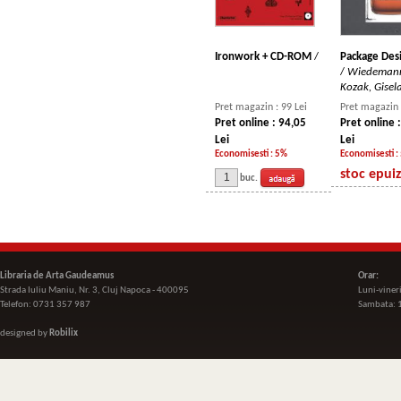
Ironwork + CD-ROM
/
Package Des
/
Wiedemann,
Kozak, Gisela
Pret magazin : 99 Lei
Pret magazin 
Pret online : 94,05
Pret online 
Lei
Lei
Economisesti : 5%
Economisesti :
stoc epui
buc.
Libraria de Arta Gaudeamus
Orar:
Strada Iuliu Maniu, Nr. 3, Cluj Napoca - 400095
Luni-viner
Telefon: 0731 357 987
Sambata: 
designed by
Robilix