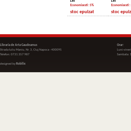
Lei
Lei
Economisesti : 5%
Economisesti :
stoc epuizat
stoc epui
Libraria de Arta Gaudeamus
Orar:
Strada Iuliu Maniu, Nr. 3, Cluj Napoca - 400095
Luni-viner
Telefon: 0731 357 987
Sambata: 
designed by
Robilix