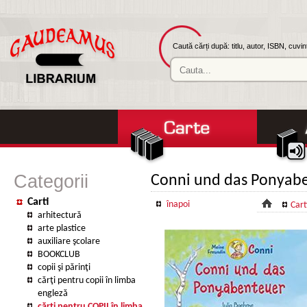
Caută cărți după: titlu, autor, ISBN, cuvi
Categorii
Conni und das Ponyab
Carti
înapoi
Cart
arhitectură
arte plastice
auxiliare şcolare
BOOKCLUB
copii şi părinţi
cărţi pentru copii în limba
engleză
cărţi pentru COPII în limba