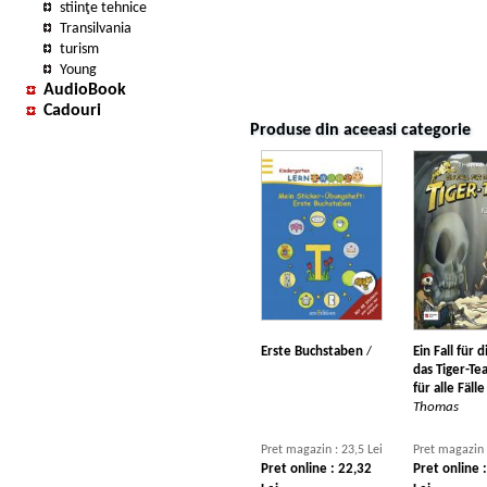
stiinţe tehnice
Transilvania
turism
Young
AudioBook
Cadouri
Produse din aceeasi categorie
Erste Buchstaben
/
Ein Fall für 
das Tiger-Te
für alle Fäll
Thomas
Pret magazin : 23,5 Lei
Pret magazin 
Pret online : 22,32
Pret online 