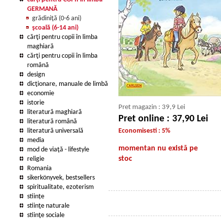
GERMANĂ
grădiniţă (0-6 ani)
şcoală (6-14 ani)
cărţi pentru copii în limba
maghiară
cărţi pentru copii în limba
română
design
dicţionare, manuale de limbă
economie
istorie
Pret magazin : 39,9 Lei
literatură maghiară
Pret online : 37,90 Lei
literatură română
literatură universală
Economisesti : 5%
media
momentan nu există pe
mod de viaţă - lifestyle
stoc
religie
Romania
sikerkönyvek, bestsellers
spiritualitate, ezoterism
stiințe
stiinţe naturale
stiinţe sociale