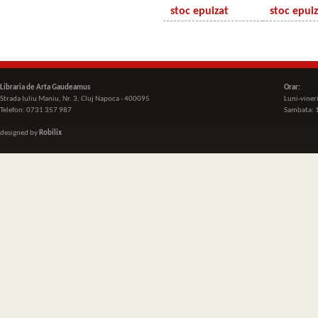
stoc epuizat
stoc epui
Libraria de Arta Gaudeamus
Orar:
Strada Iuliu Maniu, Nr. 3, Cluj Napoca - 400095
Luni-viner
Telefon: 0731 357 987
Sambata: 
designed by
Robilix