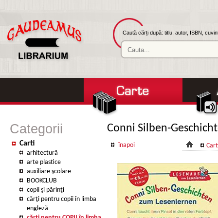
Caută cărți după: titlu, autor, ISBN, cuvi
Categorii
Conni Silben-Geschich
Carti
înapoi
Cart
arhitectură
arte plastice
auxiliare şcolare
BOOKCLUB
copii şi părinţi
cărţi pentru copii în limba
engleză
cărţi pentru COPII în limba