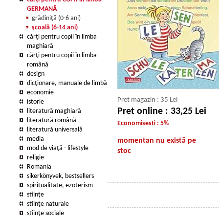
GERMANĂ
grădiniţă (0-6 ani)
şcoală (6-14 ani)
cărţi pentru copii în limba
maghiară
cărţi pentru copii în limba
română
design
dicţionare, manuale de limbă
economie
Pret magazin : 35 Lei
istorie
Pret online : 33,25 Lei
literatură maghiară
literatură română
Economisesti : 5%
literatură universală
media
momentan nu există pe
mod de viaţă - lifestyle
stoc
religie
Romania
sikerkönyvek, bestsellers
spiritualitate, ezoterism
stiințe
stiinţe naturale
stiinţe sociale