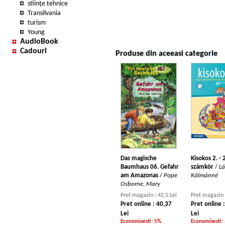
stiinţe tehnice
Transilvania
turism
Young
AudioBook
Cadouri
Produse din aceeasi categorie
Das magische
Kisokos 2. - 
Baumhaus 06. Gefahr
számkör
/
Lá
am Amazonas
/
Pope
Kálmánné
Osborne, Mary
Pret magazin : 42,5 Lei
Pret magazin 
Pret online : 40,37
Pret online 
Lei
Lei
Economisesti : 5%
Economisesti :