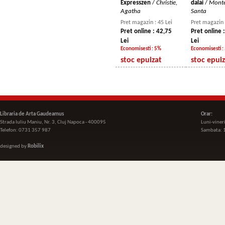
Expresszen
/
Christie,
dalai
/
Monte
Agatha
Santa
Pret magazin : 45 Lei
Pret magazin 
Pret online : 42,75
Pret online 
Lei
Lei
Economisesti : 5%
Economisesti :
stoc epuizat
stoc epui
Libraria de Arta Gaudeamus
Orar:
Strada Iuliu Maniu, Nr. 3, Cluj Napoca - 400095
Luni-viner
Telefon: 0731 357 987
Sambata: 
designed by
Robilix