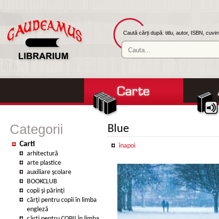
Caută cărți după: titlu, autor, ISBN, cuvi
Categorii
Blue
Carti
înapoi
arhitectură
arte plastice
auxiliare şcolare
BOOKCLUB
copii şi părinţi
cărţi pentru copii în limba
engleză
cărţi pentru COPII în limba