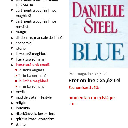
GERMANĂ
cărţi pentru copii în limba
maghiară
cărţi pentru copii în limba
română
design
dicţionare, manuale de limbă
economie
istorie
literatură maghiară
literatură română
literatură universală
în limba engleză
Pret magazin : 37,5 Lei
în limba germană
Pret online : 35,62 Lei
în limba maghiară
în limba română
Economisesti : 5%
media
mod de viaţă - lifestyle
momentan nu există pe
religie
stoc
Romania
sikerkönyvek, bestsellers
spiritualitate, ezoterism
stiințe