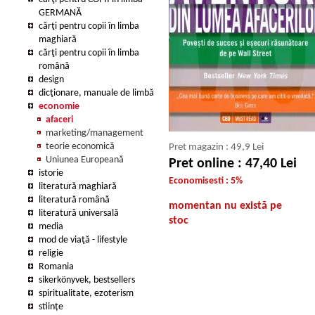
GERMANĂ
cărţi pentru copii în limba
maghiară
cărţi pentru copii în limba
română
design
dicţionare, manuale de limbă
economie
afaceri
marketing/management
teorie economică
Pret magazin : 49,9 Lei
Uniunea Europeană
Pret online : 47,40 Lei
istorie
Economisesti : 5%
literatură maghiară
literatură română
momentan nu există pe
literatură universală
stoc
media
mod de viaţă - lifestyle
religie
Romania
sikerkönyvek, bestsellers
spiritualitate, ezoterism
stiințe