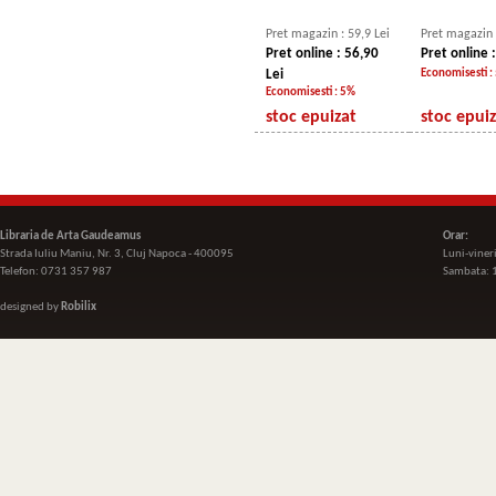
Pret magazin : 59,9 Lei
Pret magazin 
Pret online : 56,90
Pret online :
Lei
Economisesti :
Economisesti : 5%
stoc epuizat
stoc epui
Libraria de Arta Gaudeamus
Orar:
Strada Iuliu Maniu, Nr. 3, Cluj Napoca - 400095
Luni-viner
Telefon: 0731 357 987
Sambata: 
designed by
Robilix