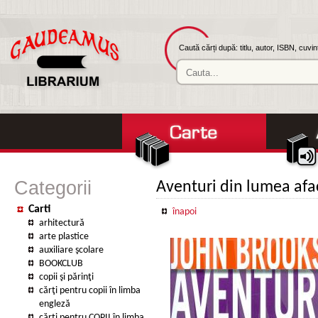
Caută cărți după: titlu, autor, ISBN, cuvi
Categorii
Aventuri din lumea afa
Carti
înapoi
arhitectură
arte plastice
auxiliare şcolare
BOOKCLUB
copii şi părinţi
cărţi pentru copii în limba
engleză
cărţi pentru COPII în limba