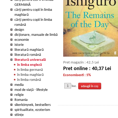
GERMANĂ
cărţi pentru copii în limba
maghiară
cărţi pentru copii în limba
română
design
dicţionare, manuale de limbă
economie
istorie
literatură maghiară
literatură română
literatură universală
Pret magazin : 42,5 Lei
în limba engleză
Pret online : 40,37 Lei
în limba germană
în limba maghiară
Economisesti : 5%
în limba română
media
buc.
mod de viaţă - lifestyle
religie
Romania
sikerkönyvek, bestsellers
spiritualitate, ezoterism
stiințe