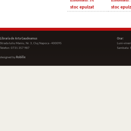
Economisesti : 5%
Economisesti :
stoc epuizat
stoc epui
Libraria de Arta Gaudeamus
Orar:
Strada Iuliu Maniu, Nr. 3, Cluj Napoca - 400095
Luni-viner
Telefon: 0731 357 987
Sambata: 
designed by
Robilix