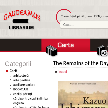
Caută cărți după: titlu, autor, ISBN, cuvi
Categorii
The Remains of the Da
Carti
înapoi
arhitectură
arte plastice
auxiliare şcolare
BOOKCLUB
copii şi părinţi
cărţi pentru copii în limba
engleză
cărţi pentru COPII în limba