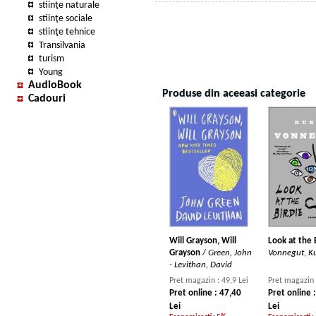
stiinţe naturale
stiinţe sociale
stiinţe tehnice
Transilvania
turism
Young
AudioBook
Produse din aceeasi categorie
Cadouri
Will Grayson, Will
Look at the 
Grayson
/
Green, John
Vonnegut, Ku
- Levithan, David
Pret magazin : 49,9 Lei
Pret magazin 
Pret online : 47,40
Pret online 
Lei
Lei