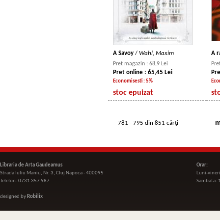
A Savoy
/
Wahl, Maxim
A 
Pret magazin : 68,9 Lei
Pre
Pret online : 65,45 Lei
Pre
Economisesti : 5%
Eco
stoc epuizat
st
781 - 795 din 851 cărţi
m
Libraria de Arta Gaudeamus
Orar:
Strada Iuliu Maniu, Nr. 3, Cluj Napoca - 400095
Luni-viner
Telefon: 0731 357 987
Sambata: 
designed by
Robilix