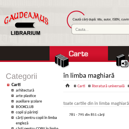
Caută cărți după: titlu, autor, ISBN, cuvi
Categorii
în limba maghiară
Carti
Carti
literatură universală
arhitectură
arte plastice
auxiliare şcolare
toate cartile din în limba maghiară
BOOKCLUB
copii şi părinţi
781 - 795 din 851 cărţi
cărţi pentru copii în limba
engleză
cărţi pentru COPII în limba