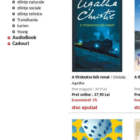
stiinţe naturale
stiinţe sociale
stiinţe tehnice
Transilvania
turism
Young
AudioBook
Cadouri
A titokzatos kék vonat
/
Christie,
A t
Agatha
Pret magazin : 39,9 Lei
Pre
Pret online : 37,90 Lei
Pre
Economisesti : 5%
Eco
stoc epuizat
st