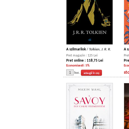
A szilmarilok
/
Tolkien, J. R. R.
A s
Pret magazin : 125 Lei
Pre
Pret online : 118,75 Lei
Pre
Economisesti : 5%
Eco
st
buc.