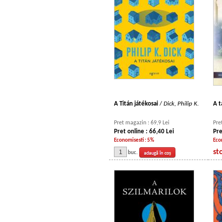
A Titán játékosai
/
Dick, Philip K.
A 
Pret magazin : 69,9 Lei
Pre
Pret online : 66,40 Lei
Pre
Economisesti : 5%
Eco
st
buc.