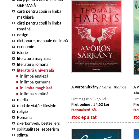
GERMANĂ
cărţi pentru copii în limba
maghiară
cărţi pentru copii în limba
română
design
dicţionare, manuale de limbă
economie
istorie
literatură maghiară
literatură română
literatură universală
în limba engleză
în limba germană
A Vörös Sárkány
/
Harris, Thomas
A v
în limba maghiară
Ab
în limba română
Pret magazin : 57,5 Lei
Pre
media
Pret online : 54,62 Lei
Pre
mod de viaţă - lifestyle
Economisesti : 5%
Eco
religie
stoc epuizat
st
Romania
sikerkönyvek, bestsellers
spiritualitate, ezoterism
stiințe