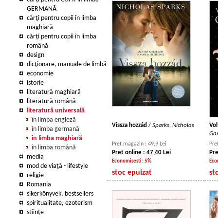
GERMANĂ
cărţi pentru copii în limba
maghiară
cărţi pentru copii în limba
română
design
dicţionare, manuale de limbă
economie
istorie
literatură maghiară
literatură română
literatură universală
în limba engleză
Vissza hozzád
/
Sparks, Nicholas
Vol
în limba germană
Gar
în limba maghiară
Pret magazin : 49,9 Lei
Pre
în limba română
Pret online : 47,40 Lei
Pre
media
Economisesti : 5%
Eco
mod de viaţă - lifestyle
stoc epuizat
st
religie
Romania
sikerkönyvek, bestsellers
spiritualitate, ezoterism
stiințe