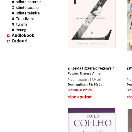
stiinţe naturale
stiinţe sociale
stiinţe tehnice
Transilvania
turism
Young
AudioBook
Cadouri
Z - Zelda Fitzgerald regénye
/
Zaf
Fowler, Therese Anne
Pret magazin : 59,9 Lei
Pre
Pret online : 56,90 Lei
Pre
Economisesti : 5%
Eco
stoc epuizat
st