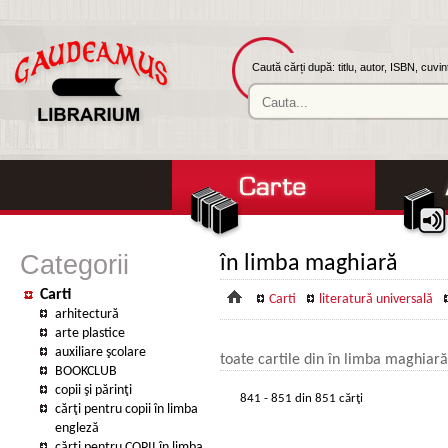
Caută cărți după: titlu, autor, ISBN, cuvi
Categorii
în limba maghiară
Carti
Carti
literatură universală
arhitectură
arte plastice
auxiliare şcolare
toate cartile din în limba maghiară
BOOKCLUB
copii şi părinţi
841 - 851 din 851 cărţi
cărţi pentru copii în limba
engleză
cărţi pentru COPII în limba