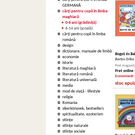
GERMANĂ
cărţi pentru copii în limba
maghiară
0-6 ani (grădiniţă)
6-14 ani (şcoală)
cărţi pentru copii în limba
română
design
dicţionare, manuale de limbă
Bogyó és Ba
economie
Bartos Erika
istorie
Pret magazin 
literatură maghiară
Pret online 
literatură română
Economisesti 
literatură universală
stoc epui
media
mod de viaţă - lifestyle
religie
Romania
sikerkönyvek, bestsellers
spiritualitate, ezoterism
stiințe
stiinţe naturale
stiinţe sociale