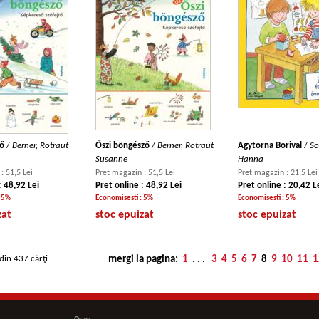
ző
/
Berner, Rotraut
Őszi böngésző
/
Berner, Rotraut
Agytorna Borival
/
Sö
Susanne
Hanna
: 51,5 Lei
Pret magazin : 51,5 Lei
Pret magazin : 21,5 Lei
: 48,92 Lei
Pret online : 48,92 Lei
Pret online : 20,42 L
: 5%
Economisesti : 5%
Economisesti : 5%
zat
stoc epuizat
stoc epuizat
din 437 cărţi
mergi la pagina:
1
. . .
3
4
5
6
7
8
9
10
11
1