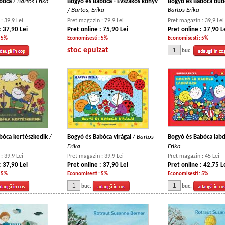
abóca
/
Bartos Erika
Bogyó és Babóca - Évszakos könyv
Bogyó és Babóca bub
Bartos, Erika
Bartos Erika
/
: 39,9 Lei
Pret magazin : 79,9 Lei
Pret magazin : 39,9 Lei
: 37,90 Lei
Pret online : 75,90 Lei
Pret online : 37,90 L
: 5%
Economisesti : 5%
Economisesti : 5%
stoc epuizat
buc.
bóca kertészkedik
/
Bogyó és Babóca virágai
/
Bartos
Bogyó és Babóca lab
Erika
Erika
: 39,9 Lei
Pret magazin : 39,9 Lei
Pret magazin : 45 Lei
: 37,90 Lei
Pret online : 37,90 Lei
Pret online : 42,75 L
: 5%
Economisesti : 5%
Economisesti : 5%
buc.
buc.