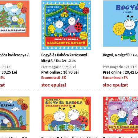
bóca karácsonya
/
Bogyó és Babóca karácsonyi
Bogyó, a csigafiú
/
Bar
/
Bartos, Erika
kifestő
: 35 Lei
Pret magazin : 19,9 Lei
Pret magazin : 21,5 Lei
: 33,25 Lei
Pret online : 18,90 Lei
Pret online : 20,42 L
: 5%
Economisesti : 5%
Economisesti : 5%
zat
stoc epuizat
stoc epuizat