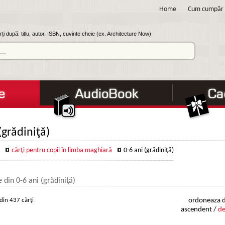
Home
Cum cumpăr
ți după: titlu, autor, ISBN, cuvinte cheie (ex. Architecture Now)
(grădiniţă)
cărţi pentru copii în limba maghiară
0-6 ani (grădiniţă)
e din 0-6 ani (grădiniţă)
din 437 cărţi
ordoneaza d
ascendent /
de