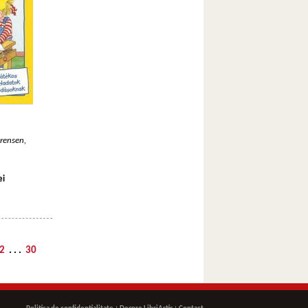
rensen,
ei
2
. . .
30