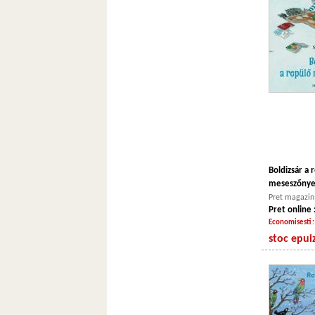
Boldizsár a 
meseszőny
Pret magazin 
Pret online 
Economisesti 
stoc epui