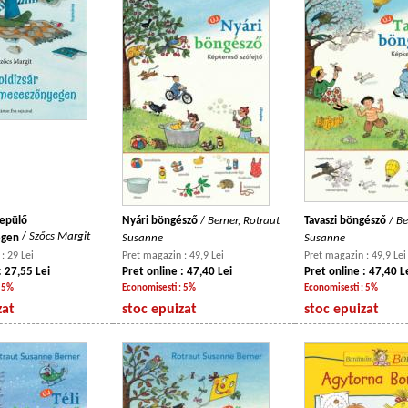
repülő
Nyári böngésző
/
Berner, Rotraut
Tavaszi böngésző
/
Be
/
Szőcs Margit
egen
Susanne
Susanne
: 29 Lei
Pret magazin : 49,9 Lei
Pret magazin : 49,9 Lei
: 27,55 Lei
Pret online : 47,40 Lei
Pret online : 47,40 L
: 5%
Economisesti : 5%
Economisesti : 5%
zat
stoc epuizat
stoc epuizat