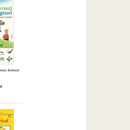
rner, Rotraut
ei