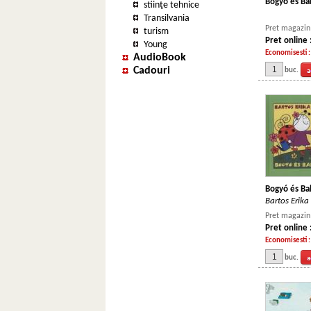
Bogyó és B
stiinţe tehnice
Transilvania
Pret magazin 
turism
Pret online 
Young
Economisesti 
AudioBook
Cadouri
buc.
Bogyó és Ba
Bartos Erika
Pret magazin 
Pret online 
Economisesti 
buc.