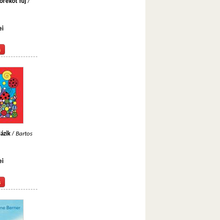
orékot fúj
/
ei
dázik
/
Bartos
ei