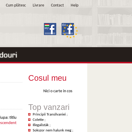
Cum plătesc
Livrare
Contact
Help
Cosul meu
Nici o carte in cos
Top vanzari
Principii Transilvaniei
;
upa: titlu
Colette
;
scendent
Illegalisták
;
Sokszor nem halunk meg
;