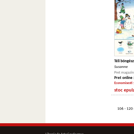
Téli böngés
Susanne
Pret magazin 
Pret online 
Economisesti 
stoc epui
106 - 120 