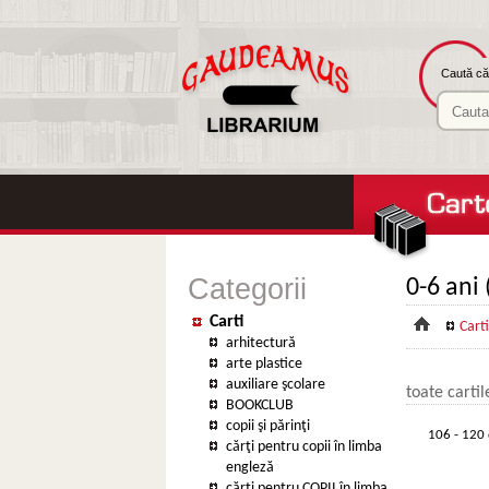
Caută căr
Categorii
0-6 ani 
Carti
Carti
arhitectură
arte plastice
auxiliare şcolare
toate cartil
BOOKCLUB
copii şi părinţi
106 - 120 
cărţi pentru copii în limba
engleză
cărţi pentru COPII în limba