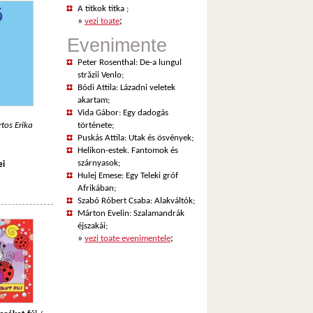
A titkok titka
;
»
;
vezi toate
Evenimente
Peter Rosenthal: De-a lungul
străzii Venlo
;
Bódi Attila: Lázadni veletek
akartam
;
Vida Gábor: Egy dadogás
tos Erika
története
;
Puskás Attila: Utak és ösvények
;
Helikon-estek. Fantomok és
szárnyasok
;
ei
Hulej Emese: Egy Teleki gróf
Afrikában
;
Szabó Róbert Csaba: Alakváltók
;
Márton Evelin: Szalamandrák
éjszakái
;
»
;
vezi toate evenimentele